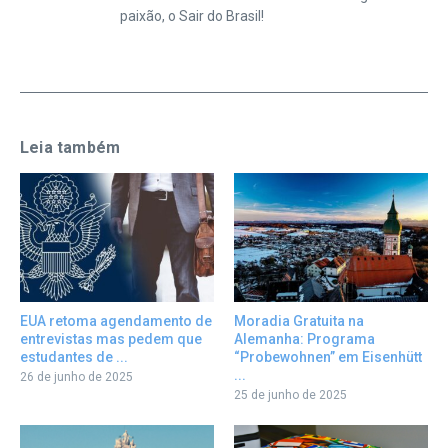
paixão, o Sair do Brasil!
Leia também
EUA retoma agendamento de
Moradia Gratuita na
entrevistas mas pedem que
Alemanha: Programa
estudantes de ...
“Probewohnen” em Eisenhütt
...
26 de junho de 2025
25 de junho de 2025