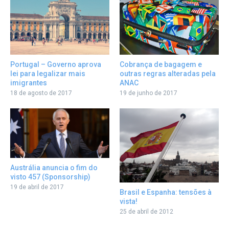
Cobrança de bagagem e
Portugal – Governo aprova
outras regras alteradas pela
lei para legalizar mais
ANAC
imigrantes
19 de junho de 2017
18 de agosto de 2017
Austrália anuncia o fim do
visto 457 (Sponsorship)
19 de abril de 2017
Brasil e Espanha: tensões à
vista!
25 de abril de 2012