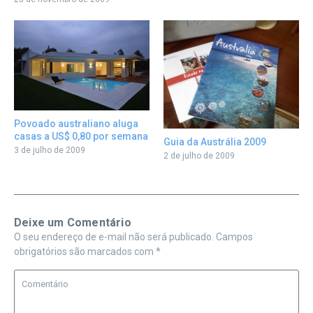
Povoado australiano aluga
casas a US$ 0,80 por semana
Guia da Austrália 2009
3 de julho de 2009
2 de julho de 2009
Deixe um Comentário
O seu endereço de e-mail não será publicado.
Campos
obrigatórios são marcados com
*