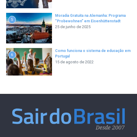
Moradia Gratuita na Alemanha: Programa
5
“Probewohnen” em Eisenhüttenstadt
25 de junho de 2025
Como funciona o sistema de educação em
6
Portugal
15 de agosto de 2022