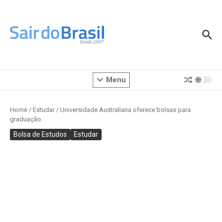
Ir para o conteúdo
Menu
Home
/
Estudar
/
Universidade Australiana oferece bolsas para
graduação
Bolsa de Estudos
Estudar