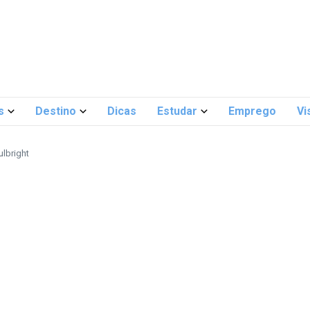
s
Destino
Dicas
Estudar
Emprego
Vi
lbright