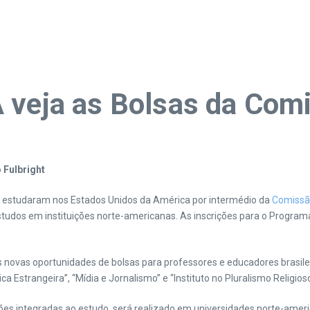
 veja as Bolsas da Comi
Fulbright
á estudaram nos Estados Unidos da América por intermédio da
Comissão
tudos em instituições norte-americanas. As inscrições para o Progra
novas oportunidades de bolsas para professores e educadores brasileir
a Estrangeira”, “Mídia e Jornalismo” e “Instituto no Pluralismo Religioso
integradas ao estudo, será realizado em universidades norte-americana