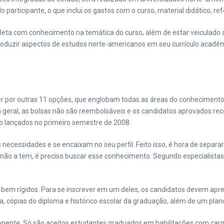
o participante, o que inclui os gastos com o curso, material didático, 
pleta com conhecimento na temática do curso, além de estar veiculado a 
troduzir aspectos de estudos norte-americanos em seu currículo acadê
er por outras 11 opções, que englobam todas as áreas do conhecimento
em geral, as bolsas não são reembolsáveis e os candidatos aprovados rec
ão lançados no primeiro semestre de 2008.
 necessidades e se encaixam no seu perfil. Feito isso, é hora de separa
cê não a tem, é preciso buscar esse conhecimento. Segundo especialis
ão bem rígidos. Para se inscrever em um deles, os candidatos devem a
sa, cópias do diploma e histórico escolar da graduação, além de um plan
oponente. Só são aceitos estudantes graduados em habilitações com carga