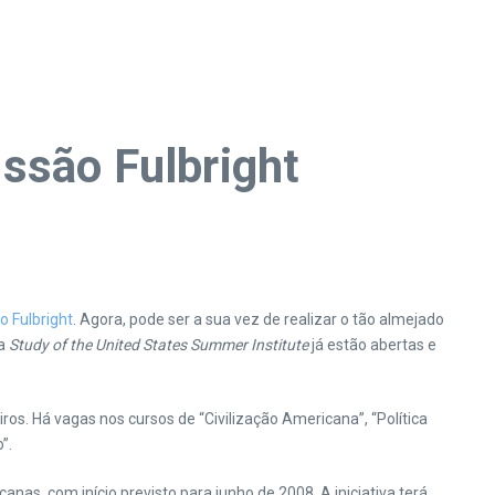
ssão Fulbright
 Fulbright
. Agora, pode ser a sua vez de realizar o tão almejado
ma
Study of the United States Summer Institute
já estão abertas e
os. Há vagas nos cursos de “Civilização Americana”, “Política
”.
s, com início previsto para junho de 2008. A iniciativa terá