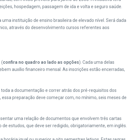
refeições, hospedagem, passagem de ida e volta e seguro saúde.
uma instituição de ensino brasileira de elevado nível. Será dada
mico, através do desenvolvimento cursos referentes aos
 (
confira no quadro ao lado as opções
). Cada uma delas
ebem auxílio financeiro mensal. As inscrições estão encerradas,
r toda a documentação e correr atrás dos pré-requisitos dos
tas, essa preparação deve começar com, no mínimo, seis meses de
presentar uma relação de documentos que envolvem três cartas
o de estudos, que deve ser redigido, obrigatoriamente, em inglês.
 horária igual ou superior a oito semestres letivos. Estas regras