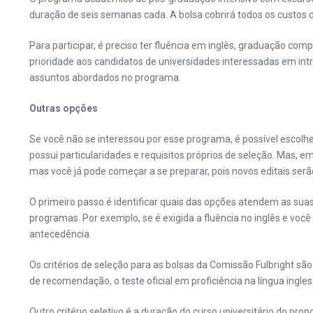
duração de seis semanas cada. A bolsa cobrirá todos os custos d
Para participar, é preciso ter fluência em inglês, graduação com
prioridade aos candidatos de universidades interessadas em in
assuntos abordados no programa.
Outras opções
Se você não se interessou por esse programa, é possível escolh
possui particularidades e requisitos próprios de seleção. Mas, 
mas você já pode começar a se preparar, pois novos editais ser
O primeiro passo é identificar quais das opções atendem as suas
programas. Por exemplo, se é exigida a fluência no inglês e vo
antecedência.
Os critérios de seleção para as bolsas da Comissão Fulbright s
de recomendação, o teste oficial em proficiência na língua ingle
Outro critério seletivo é a duração do curso universitário do pr