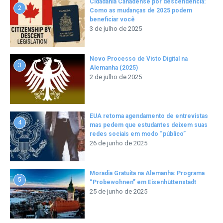
Cidadania Canadense por descendência:
2
Como as mudanças de 2025 podem
beneficiar você
3 de julho de 2025
Novo Processo de Visto Digital na
3
Alemanha (2025)
2 de julho de 2025
EUA retoma agendamento de entrevistas
4
mas pedem que estudantes deixem suas
redes sociais em modo “público”
26 de junho de 2025
Moradia Gratuita na Alemanha: Programa
5
“Probewohnen” em Eisenhüttenstadt
25 de junho de 2025