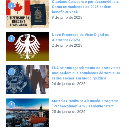
Cidadania Canadense por descendência:
2
Como as mudanças de 2025 podem
beneficiar você
3 de julho de 2025
Novo Processo de Visto Digital na
3
Alemanha (2025)
2 de julho de 2025
EUA retoma agendamento de entrevistas
4
mas pedem que estudantes deixem suas
redes sociais em modo “público”
26 de junho de 2025
Moradia Gratuita na Alemanha: Programa
5
“Probewohnen” em Eisenhüttenstadt
25 de junho de 2025