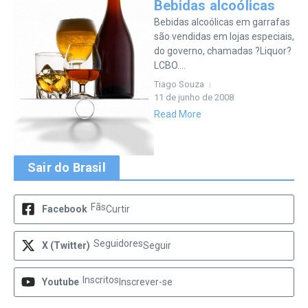
Bebidas alcoólicas
Bebidas alcoólicas em garrafas
são vendidas em lojas especiais,
do governo, chamadas ?Liquor?
LCBO....
Tiago Souza
11 de junho de 2008
Read More
Sair do Brasil
Fãs
Facebook
Curtir
Seguidores
X (Twitter)
Seguir
Inscritos
Youtube
Inscrever-se