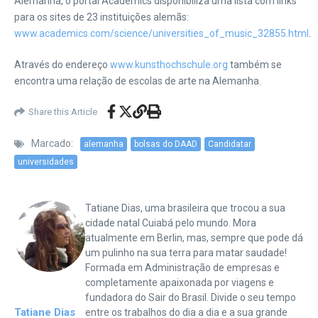
Alemanha, o portal Academics disponibiliza uma lista com links
para os sites de 23 instituições alemãs:
www.academics.com/science/universities_of_music_32855.html
.
Através do endereço
www.kunsthochschule.org
também se
encontra uma relação de escolas de arte na Alemanha.
Share this Article
Marcado:
alemanha
bolsas do DAAD
Candidatar
universidades
Tatiane Dias, uma brasileira que trocou a sua
cidade natal Cuiabá pelo mundo. Mora
atualmente em Berlin, mas, sempre que pode dá
um pulinho na sua terra para matar saudade!
Formada em Administração de empresas e
completamente apaixonada por viagens e
fundadora do Sair do Brasil. Divide o seu tempo
Tatiane Dias
entre os trabalhos do dia a dia e a sua grande