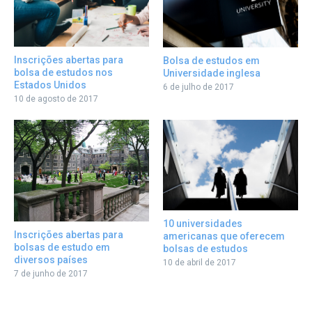
Inscrições abertas para
Bolsa de estudos em
bolsa de estudos nos
Universidade inglesa
Estados Unidos
6 de julho de 2017
10 de agosto de 2017
10 universidades
Inscrições abertas para
americanas que oferecem
bolsas de estudo em
bolsas de estudos
diversos países
10 de abril de 2017
7 de junho de 2017