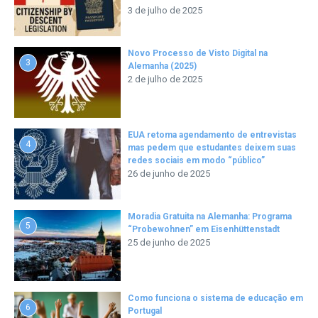
3 de julho de 2025
Novo Processo de Visto Digital na
3
Alemanha (2025)
2 de julho de 2025
EUA retoma agendamento de entrevistas
4
mas pedem que estudantes deixem suas
redes sociais em modo “público”
26 de junho de 2025
Moradia Gratuita na Alemanha: Programa
5
“Probewohnen” em Eisenhüttenstadt
25 de junho de 2025
Como funciona o sistema de educação em
6
Portugal