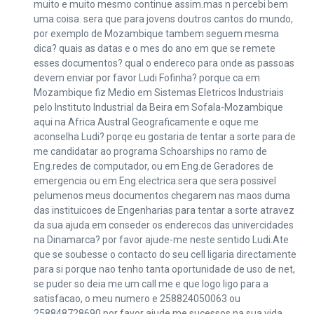
muito e muito mesmo continue assim.mas n percebi bem
uma coisa. sera que para jovens doutros cantos do mundo,
por exemplo de Mozambique tambem seguem mesma
dica? quais as datas e o mes do ano em que se remete
esses documentos? qual o endereco para onde as passoas
devem enviar por favor Ludi Fofinha? porque ca em
Mozambique fiz Medio em Sistemas Eletricos Industriais
pelo Instituto Industrial da Beira em Sofala-Mozambique
aqui na Africa Austral Geograficamente e oque me
aconselha Ludi? porqe eu gostaria de tentar a sorte para de
me candidatar ao programa Schoarships no ramo de
Eng.redes de computador, ou em Eng.de Geradores de
emergencia ou em Eng.electrica.sera que sera possivel
pelumenos meus documentos chegarem nas maos duma
das instituicoes de Engenharias para tentar a sorte atravez
da sua ajuda em conseder os enderecos das univercidades
na Dinamarca? por favor ajude-me neste sentido Ludi.Ate
que se soubesse o contacto do seu cell ligaria directamente
para si porque nao tenho tanta oportunidade de uso de net,
se puder so deia me um call me e que logo ligo para a
satisfacao, o meu numero e 258824050063 ou
258848728690.por favor ajude me.sucessos na sua vida