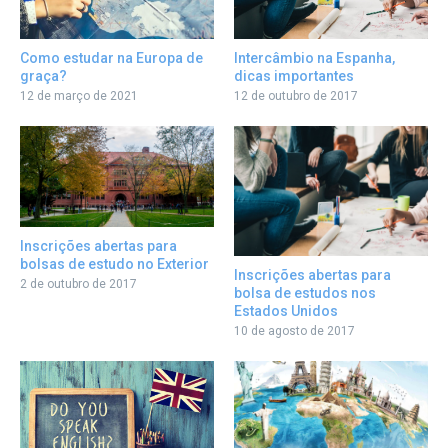
Como estudar na Europa de
Intercâmbio na Espanha,
graça?
dicas importantes
12 de março de 2021
12 de outubro de 2017
Inscrições abertas para
bolsas de estudo no Exterior
Inscrições abertas para
2 de outubro de 2017
bolsa de estudos nos
Estados Unidos
10 de agosto de 2017