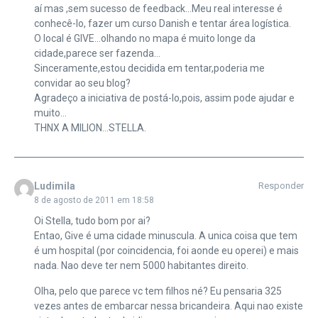
aí mas ,sem sucesso de feedback…Meu real interesse é
conhecê-lo, fazer um curso Danish e tentar área logística.
O local é GIVE…olhando no mapa é muito longe da
cidade,parece ser fazenda…
Sinceramente,estou decidida em tentar,poderia me
convidar ao seu blog?
Agradeço a iniciativa de postá-lo,pois, assim pode ajudar e
muito…
THNX A MILION…STELLA.
Ludimila
Responder
8 de agosto de 2011 em 18:58
Oi Stella, tudo bom por ai?
Entao, Give é uma cidade minuscula. A unica coisa que tem
é um hospital (por coincidencia, foi aonde eu operei) e mais
nada. Nao deve ter nem 5000 habitantes direito.
Olha, pelo que parece vc tem filhos né? Eu pensaria 325
vezes antes de embarcar nessa bricandeira. Aqui nao existe