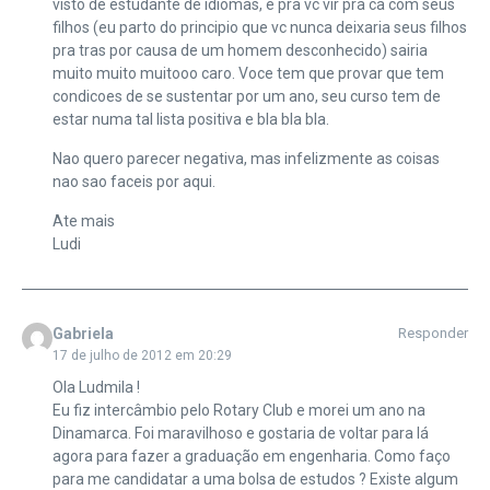
visto de estudante de idiomas, e pra vc vir pra ca com seus
filhos (eu parto do principio que vc nunca deixaria seus filhos
pra tras por causa de um homem desconhecido) sairia
muito muito muitooo caro. Voce tem que provar que tem
condicoes de se sustentar por um ano, seu curso tem de
estar numa tal lista positiva e bla bla bla.
Nao quero parecer negativa, mas infelizmente as coisas
nao sao faceis por aqui.
Ate mais
Ludi
Gabriela
Responder
17 de julho de 2012 em 20:29
Ola Ludmila !
Eu fiz intercâmbio pelo Rotary Club e morei um ano na
Dinamarca. Foi maravilhoso e gostaria de voltar para lá
agora para fazer a graduação em engenharia. Como faço
para me candidatar a uma bolsa de estudos ? Existe algum