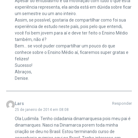
Apesar do entusiasmo e da motivação com tudo o que esta
experiência representa, ela ainda está em dúvida sobre ficar
um semestre ou um ano inteiro.
Assim, se possível, gostaria de compartilhar como foi sua
experiência de estudo neste país, pois pelo que entendi,
você foi bem jovem para aí e deve ter feito o Ensino Médio
também, não é?
Bem… se você puder compartilhar um pouco do que
conhece sobre o Ensino Médio aí, ficaremos super gratas e
felizes!
Sucesso!
Abraços,
Denise.
Lars
Responder
25 de janeiro de 2014 em 08:08
Ola Ludimila. Tenho cidadania dinamarquesa pois meu pai é
dinamarques. Nasci na Dinamarca porem toda minha
criação se deu no Brasil. Estou terminando curso de
engenharia quimica aqui no Brasil. Tenho interesse em