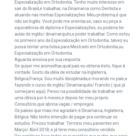
Especialização em Ortodontia. Tenho muito interesse em
sair do Brasil,e trabalhar, na Dinamarca como Dentista e
atuando nas minhas Especializações. Meu problema,é que
não sei Inglês. Você pode me orientar,se, caso eu peça a
equivalência de diploma e Especializações, eu poderia ter
aulas de inglês/ dinamarquês,e poder trabalhar. Como estou
no primeiro ano da Especialização em Ortodontia, talvez eu
possa tentar uma bolsa para Mestrado em Ortodontia,ou
Especialização em Ortodontia.
Aguarda ansiosa por sua resposta.
Se quiser me aconselhar,qual país eu obteria êxito, fique à
vontade. Gosto da idéia de estudar na Inglaterra,
Bélgica,França. Sou muito disciplinada,e morando no país,e
fazendo o curso de inglês/ Dinamarquês/ Francês ( que já
começarei aqui). Penso na possibilidade de trabalhar em
uma clínica por 6 meses,e depois ter meu próprio
Consultório,que abriria vagas / empregos.
Os países que mais me agradam é Dinamarca, Inglaterra,
Bélgica. Não tenho intenção de pagar pra continuar os
estudos. Preciso trabalhar. Termino meu pacientes em
Março/ Abril 2018, e já terei meu consultório vendido .
Por gentileza faça todas as sugestões que puder, que serei