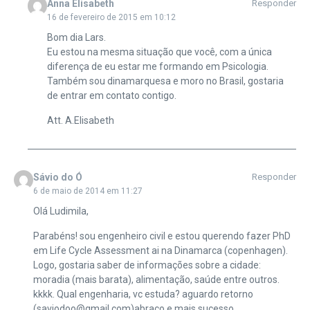
Anna Elisabeth
Responder
16 de fevereiro de 2015 em 10:12
Bom dia Lars.
Eu estou na mesma situação que você, com a única
diferença de eu estar me formando em Psicologia.
Também sou dinamarquesa e moro no Brasil, gostaria
de entrar em contato contigo.
Att. A.Elisabeth
Sávio do Ó
Responder
6 de maio de 2014 em 11:27
Olá Ludimila,
Parabéns! sou engenheiro civil e estou querendo fazer PhD
em Life Cycle Assessment ai na Dinamarca (copenhagen).
Logo, gostaria saber de informações sobre a cidade:
moradia (mais barata), alimentação, saúde entre outros.
kkkk. Qual engenharia, vc estuda? aguardo retorno
(saviodoo@gmail.com)abraço e mais sucesso.