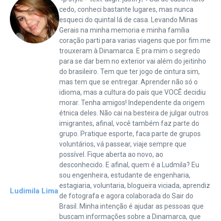
cedo, conheci bastante lugares, mas nunca
esqueci do quintal lá de casa. Levando Minas
Gerais na minha memoria e minha família
coração parti para varias viagens que por fim me
trouxeram à Dinamarca. E pra mim o segredo
para se dar bem no exterior vai além do jeitinho
do brasileiro. Tem que ter jogo de cintura sim,
mas tem que se entregar. Aprender não só o
idioma, mas a cultura do país que VOCÊ decidiu
morar. Tenha amigos! Independente da origem
étnica deles. Não cai na besteira de julgar outros
imigrantes, afinal, você também faz parte do
grupo. Pratique esporte, faca parte de grupos
voluntários, vá passear, viaje sempre que
possível. Fique aberta ao novo, ao
desconhecido. E afinal, quem é a Ludmila? Eu
sou engenheira, estudante de engenharia,
estagiaria, voluntaria, blogueira viciada, aprendiz
Ludimila Lima
de fotografa e agora colaborada do Sair do
Brasil. Minha intenção é ajudar as pessoas que
buscam informações sobre a Dinamarca, que