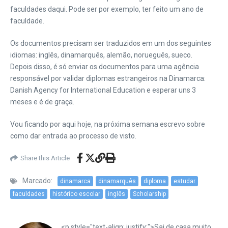
faculdades daqui. Pode ser por exemplo, ter feito um ano de
faculdade.
Os documentos precisam ser traduzidos em um dos seguintes
idiomas: inglês, dinamarquês, alemão, norueguês, sueco.
Depois disso, é só enviar os documentos para uma agência
responsável por validar diplomas estrangeiros na Dinamarca:
Danish Agency for International Education e esperar uns 3
meses e é de graça.
Vou ficando por aqui hoje, na próxima semana escrevo sobre
como dar entrada ao processo de visto.
Share this Article
Marcado:
dinamarca
dinamarquês
diploma
estudar
faculdades
histórico escolar
inglês
Scholarship
<p style="text-align: justify;">Sai de casa muito