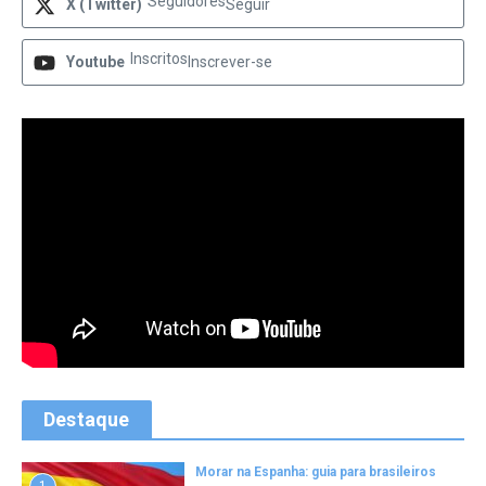
Seguidores
X (Twitter)
Seguir
Inscritos
Youtube
Inscrever-se
Destaque
Morar na Espanha: guia para brasileiros
1