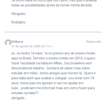
Já tenho idéia do curso que vou fazer, mas quero analisar
todas as possibilidades antes de tomar minha decisão.
Obrigado,
Rodolpho
Débora
Responder
31 de agosto de 2008 em 15:11
oii…eu tenho 16 naos…to no primiro ano do ensino medio
aqui no Brasil..Termino o ensino médio em 2010..e quero
fazer faculdade na Italia;em Milao…Sou brasileira sem
descendencia italiana….Gostaria de saber mais sobre
estudar em milao…tenho amigos que moram lá…Quero ir
para italia asim que acabar o colegial…vou estar com 19
anos..meus pais me apoiam e vao me ajudar em
tudo….poderiam me informar mais em como fazer para
estudar na italia??
obrigado….