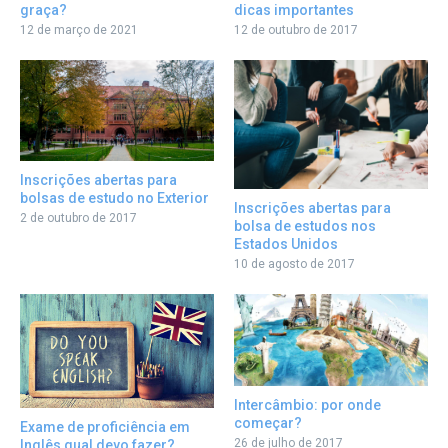
graça?
dicas importantes
12 de março de 2021
12 de outubro de 2017
Inscrições abertas para
bolsas de estudo no Exterior
Inscrições abertas para
2 de outubro de 2017
bolsa de estudos nos
Estados Unidos
10 de agosto de 2017
Intercâmbio: por onde
começar?
Exame de proficiência em
26 de julho de 2017
Inglês qual devo fazer?