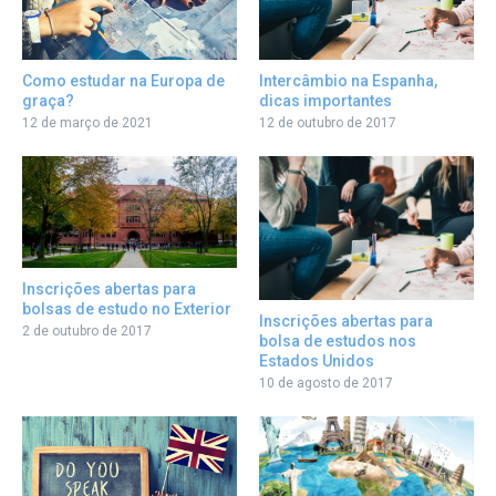
Como estudar na Europa de
Intercâmbio na Espanha,
graça?
dicas importantes
12 de março de 2021
12 de outubro de 2017
Inscrições abertas para
bolsas de estudo no Exterior
Inscrições abertas para
2 de outubro de 2017
bolsa de estudos nos
Estados Unidos
10 de agosto de 2017