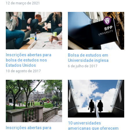
12 de março de 2021
Inscrições abertas para
Bolsa de estudos em
bolsa de estudos nos
Universidade inglesa
Estados Unidos
6 de julho de 2017
10 de agosto de 2017
10 universidades
Inscrições abertas para
americanas que oferecem