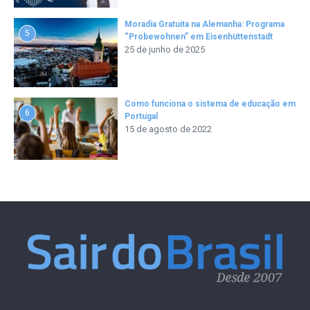
Moradia Gratuita na Alemanha: Programa
5
“Probewohnen” em Eisenhüttenstadt
25 de junho de 2025
Como funciona o sistema de educação em
6
Portugal
15 de agosto de 2022