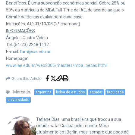
Benefícios: É uma subvenção econômica parcial. Cobre 25% ou
50% da matrícula do MBA Full Time do IAE, de acordo ao que o
Comitê de Bolsas avaliar para cada caso.
Inscrições: Até 01/10/08 (2º chamado)
INFORMAÇÕES
Ángeles Castro Videla
Tel: (54-23) 2248.1112
E-mail:
fam@iae.edu.ar
Homepage:
www.iae.edu.ar/web2005/masters/mba_becas.html
Share this Article
Marcado:
argentina
bolsa de estudos
estudar
faculdade
universidade
Tatiane Dias, uma brasileira que trocou a sua
cidade natal Cuiabá pelo mundo. Mora
atualmente em Berlin, mas, sempre que pode dá