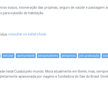
cos suíços, exoneração das propinas, seguro de saúde e passagem a
os para subsídio de habitação.
Suíça,
consultar no edital oficial.
estudar
oportunidade
pesquisadores
pesquisas
pós graduação
suí
cidade natal Cuiabá pelo mundo. Mora atualmente em Berlin, mas, sempr
amente apaixonada por viagens e fundadora do Sair do Brasil. Divide 