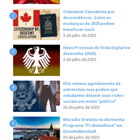
Cidadania Canadense por
2
descendência: Como as
mudanças de 2025 podem
beneficiar você
3 de julho de 2025
Novo Processo de Visto Digital na
3
Alemanha (2025)
2 de julho de 2025
EUA retoma agendamento de
4
entrevistas mas pedem que
estudantes deixem suas redes
sociais em modo “público”
26 de junho de 2025
Moradia Gratuita na Alemanha:
5
Programa “Probewohnen” em
Eisenhüttenstadt
25 de junho de 2025