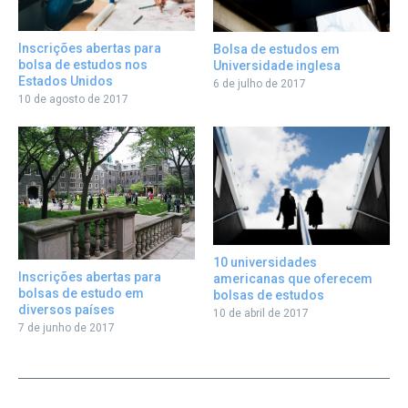
Inscrições abertas para
Bolsa de estudos em
bolsa de estudos nos
Universidade inglesa
Estados Unidos
6 de julho de 2017
10 de agosto de 2017
10 universidades
Inscrições abertas para
americanas que oferecem
bolsas de estudo em
bolsas de estudos
diversos países
10 de abril de 2017
7 de junho de 2017