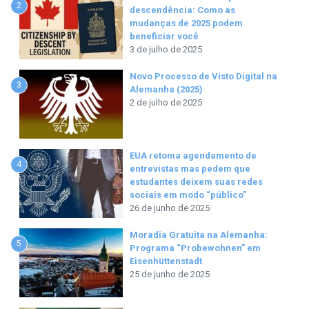
2
descendência: Como as
mudanças de 2025 podem
beneficiar você
3 de julho de 2025
Novo Processo de Visto Digital na
3
Alemanha (2025)
2 de julho de 2025
EUA retoma agendamento de
4
entrevistas mas pedem que
estudantes deixem suas redes
sociais em modo “público”
26 de junho de 2025
Moradia Gratuita na Alemanha:
5
Programa “Probewohnen” em
Eisenhüttenstadt
25 de junho de 2025