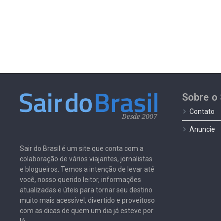
Sobre o 
Contato
Anuncie
Sair do Brasil é um site que conta com a
colaboração de vários viajantes, jornalistas
e blogueiros. Temos a intenção de levar até
você, nosso querido leitor, informações
atualizadas e úteis para tornar seu destino
muito mais acessível, divertido e proveitoso
com as dicas de quem um dia já esteve por
lá.