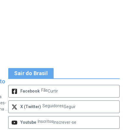
Sair do Brasil
to
Fãs
Facebook
Curtir
a
ses-
Seguidores
X (Twitter)
Seguir
 ...
Inscritos
Youtube
Inscrever-se