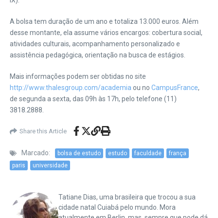
IX).
A bolsa tem duração de um ano e totaliza 13.000 euros. Além
desse montante, ela assume vários encargos: cobertura social,
atividades culturais, acompanhamento personalizado e
assistência pedagógica, orientação na busca de estágios.
Mais informações podem ser obtidas no site
http://www.thalesgroup.com/academia
ou no
CampusFrance
,
de segunda a sexta, das 09h às 17h, pelo telefone (11)
3818.2888.
Share this Article
Marcado:
bolsa de estudo
estudo
faculdade
frança
paris
universidade
Tatiane Dias, uma brasileira que trocou a sua
cidade natal Cuiabá pelo mundo. Mora
atualmente em Berlin, mas, sempre que pode dá