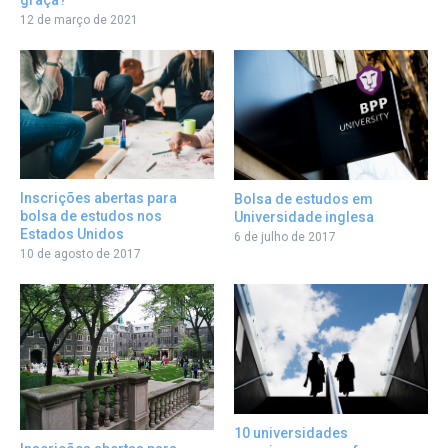
graça?
12 de março de 2021
Inscrições abertas para
Bolsa de estudos em
bolsa de estudos nos
Universidade inglesa
Estados Unidos
6 de julho de 2017
10 de agosto de 2017
10 universidades