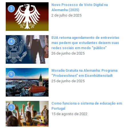
Novo Processo de Visto Digital na
3
Alemanha (2025)
2 de julho de 2025
EUA retoma agendamento de entrevistas
4
mas pedem que estudantes deixem suas
redes sociais em modo “público”
26 de junho de 2025
Moradia Gratuita na Alemanha: Programa
5
“Probewohnen” em Eisenhüttenstadt
25 de junho de 2025
Como funciona o sistema de educação em
6
Portugal
15 de agosto de 2022