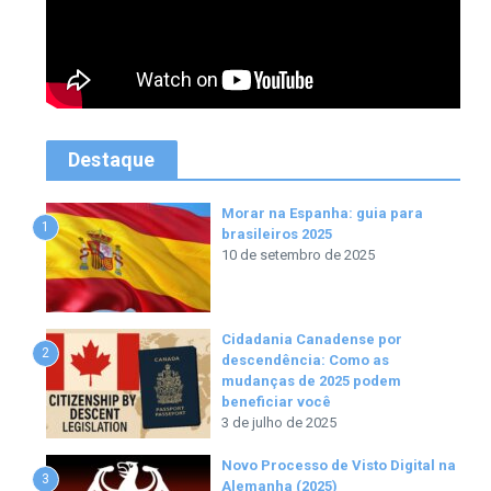
Destaque
Morar na Espanha: guia para
1
brasileiros 2025
10 de setembro de 2025
Cidadania Canadense por
2
descendência: Como as
mudanças de 2025 podem
beneficiar você
3 de julho de 2025
Novo Processo de Visto Digital na
3
Alemanha (2025)