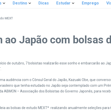
s
Destino
Dicas
Estudar
Emprego
Vi
tudo MEXT
m ao Japão com bolsas 
nício de outubro, 7 bolsistas realizarão esse sonho e embarcarão ao Jap
.
m uma audiência com o Cônsul Geral do Japão, Kazuaki Obe, que convers
 brasileiro que tenha estudado no Japão seja contemplado com um Prêmi
a ABMON – Associação dos Bolsistas do Governo Japonês, para receb
a as bolsas de estudo MEXT* realizando anualmente seleções para 6 ti