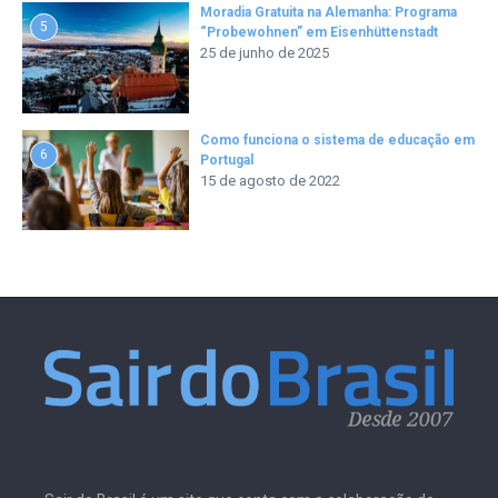
Moradia Gratuita na Alemanha: Programa
5
“Probewohnen” em Eisenhüttenstadt
25 de junho de 2025
Como funciona o sistema de educação em
6
Portugal
15 de agosto de 2022