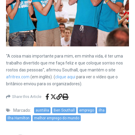
“A coisa mais importante para mim, em minha vida, é ter uma
trabalho divertido que me faça feliz e que coloque sorriso nos
rostos das pessoas”, afirmou Southall, que mantém o site
afritrex.com
(em inglês). (
clique aqui
para ver o vídeo que o
britânico enviou para os organizadores).
Share this Article
Marcado:
austália
Ben Southall
emprego
ilha
Ilha Hamilton
melhor emprego do mundo