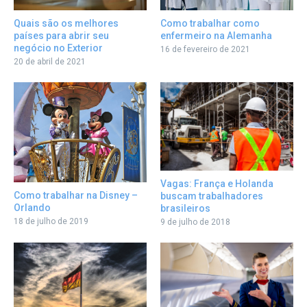
Como trabalhar como
Quais são os melhores
enfermeiro na Alemanha
países para abrir seu
negócio no Exterior
16 de fevereiro de 2021
20 de abril de 2021
Vagas: França e Holanda
Como trabalhar na Disney –
buscam trabalhadores
Orlando
brasileiros
18 de julho de 2019
9 de julho de 2018