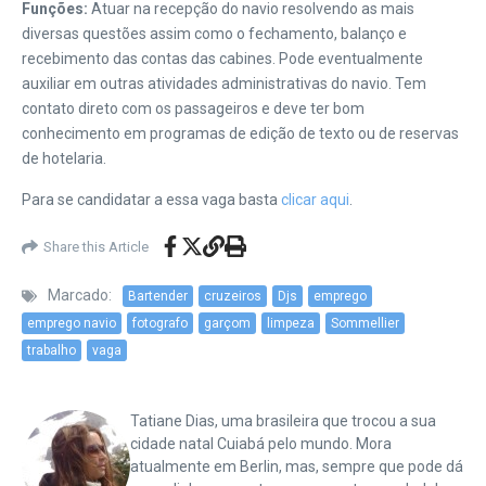
Funções:
Atuar na recepção do navio resolvendo as mais
diversas questões assim como o fechamento, balanço e
recebimento das contas das cabines. Pode eventualmente
auxiliar em outras atividades administrativas do navio. Tem
contato direto com os passageiros e deve ter bom
conhecimento em programas de edição de texto ou de reservas
de hotelaria.
Para se candidatar a essa vaga basta
clicar aqui
.
Share this Article
Marcado:
Bartender
cruzeiros
Djs
emprego
emprego navio
fotografo
garçom
limpeza
Sommellier
trabalho
vaga
Tatiane Dias, uma brasileira que trocou a sua
cidade natal Cuiabá pelo mundo. Mora
atualmente em Berlin, mas, sempre que pode dá