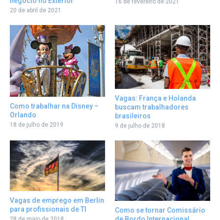
negócio no Exterior
16 de fevereiro de 2021
20 de abril de 2021
Vagas: França e Holanda
Como trabalhar na Disney –
buscam trabalhadores
Orlando
brasileiros
18 de julho de 2019
9 de julho de 2018
Vagas de emprego em Berlin
para profissionais de TI
Como se tornar Comissário
de Bordo Internacional
28 de maio de 2018