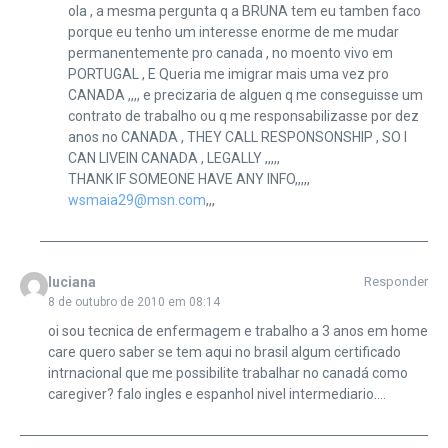
ola , a mesma pergunta q a BRUNA tem eu tamben faco
porque eu tenho um interesse enorme de me mudar
permanentemente pro canada , no moento vivo em
PORTUGAL , E Queria me imigrar mais uma vez pro
CANADA ,,,, e precizaria de alguen q me conseguisse um
contrato de trabalho ou q me responsabilizasse por dez
anos no CANADA , THEY CALL RESPONSONSHIP , SO I
CAN LIVEIN CANADA , LEGALLY ,,,,,
THANK IF SOMEONE HAVE ANY INFO,,,,,
wsmaia29@msn.com
,,,
luciana
Responder
8 de outubro de 2010 em 08:14
oi sou tecnica de enfermagem e trabalho a 3 anos em home
care quero saber se tem aqui no brasil algum certificado
intrnacional que me possibilite trabalhar no canadá como
caregiver? falo ingles e espanhol nivel intermediario….