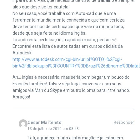
Ir para outro País que necessita de visto de trabalho é sempre
algo que deve-se ter cautela.
No seu caso, você trabalha com Auto-cad que é uma
ferramenta mundialmente conhecida e que com certeza
deve ter um tipo de certificação que vale no mundo todo,
desde que seja feita no idioma inglês.
Tirando esta certificação já ajudaria muito, penso eu!
Encontrei esta lista de autorizadas em cursos oficiais da
Autodesk:
http://www.autodesk.com/cgi-bin/url.pl?GOTO=%2Fcgi-
bin%2Fdblookup.pl%3FCOUNTRY%3DBrazil%26dbname%3Dlata
Ah… inglês é necessário, mas seria bom pegar um pouco do
Francês também! Talvez seja legal conversar com seus
amigos via Msn ou Skype em outro idioma para ir treinando.
Abraços!
César Marteleto
Responder
13 de julho de 2010 em 08:48
Tati, agradeço muito a informação e ja estou em