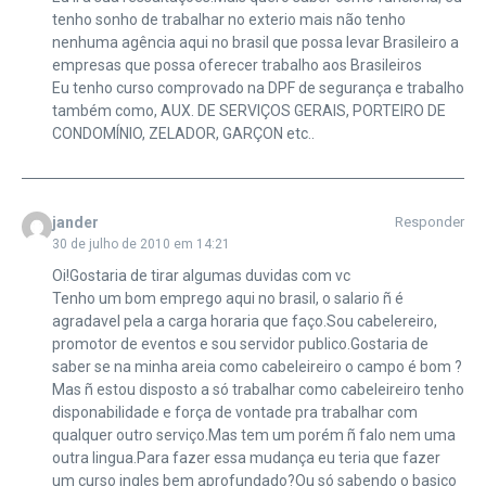
tenho sonho de trabalhar no exterio mais não tenho
nenhuma agência aqui no brasil que possa levar Brasileiro a
empresas que possa oferecer trabalho aos Brasileiros
Eu tenho curso comprovado na DPF de segurança e trabalho
também como, AUX. DE SERVIÇOS GERAIS, PORTEIRO DE
CONDOMÍNIO, ZELADOR, GARÇON etc..
jander
Responder
30 de julho de 2010 em 14:21
Oi!Gostaria de tirar algumas duvidas com vc
Tenho um bom emprego aqui no brasil, o salario ñ é
agradavel pela a carga horaria que faço.Sou cabelereiro,
promotor de eventos e sou servidor publico.Gostaria de
saber se na minha areia como cabeleireiro o campo é bom ?
Mas ñ estou disposto a só trabalhar como cabeleireiro tenho
disponabilidade e força de vontade pra trabalhar com
qualquer outro serviço.Mas tem um porém ñ falo nem uma
outra lingua.Para fazer essa mudança eu teria que fazer
um curso ingles bem aprofundado?Ou só sabendo o basico