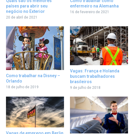
Como trabalhar como
Quais são os melhores
enfermeiro na Alemanha
países para abrir seu
negócio no Exterior
16 de fevereiro de 2021
20 de abril de 2021
Vagas: França e Holanda
Como trabalhar na Disney –
buscam trabalhadores
Orlando
brasileiros
18 de julho de 2019
9 de julho de 2018
Vagas de emprego em Berlin