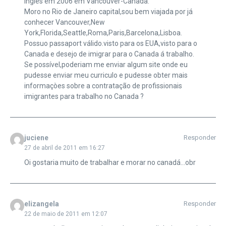
Inglês em 2006 em Vancouver-Canada.
Moro no Rio de Janeiro capital,sou bem viajada por já
conhecer Vancouver,New
York,Florida,Seattle,Roma,Paris,Barcelona,Lisboa.
Possuo passaport válido.visto para os EUA,visto para o
Canada e desejo de imigrar para o Canada á trabalho.
Se possível,poderiam me enviar algum site onde eu
pudesse enviar meu curriculo e pudesse obter mais
informaçòes sobre a contratação de profissionais
imigrantes para trabalho no Canada ?
juciene
Responder
27 de abril de 2011 em 16:27
Oi gostaria muito de trabalhar e morar no canadá…obr
elizangela
Responder
22 de maio de 2011 em 12:07