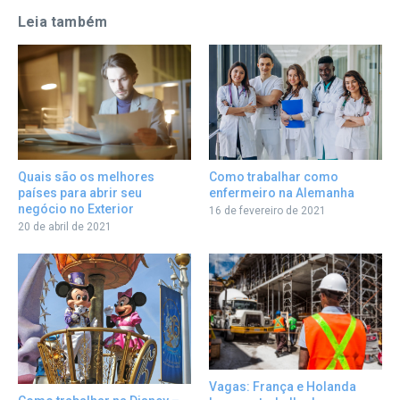
Leia também
Como trabalhar como
Quais são os melhores
enfermeiro na Alemanha
países para abrir seu
negócio no Exterior
16 de fevereiro de 2021
20 de abril de 2021
Vagas: França e Holanda