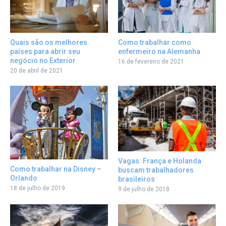
Como trabalhar como
Quais são os melhores
enfermeiro na Alemanha
países para abrir seu
negócio no Exterior
16 de fevereiro de 2021
20 de abril de 2021
Vagas: França e Holanda
Como trabalhar na Disney –
buscam trabalhadores
Orlando
brasileiros
18 de julho de 2019
9 de julho de 2018