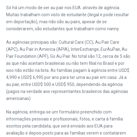
Só há um modo de ser au pair nos EUA: através de agência.
Muitas trabalham com visto de estudante (ilegal e pode resultar
em deportação), mas não são au pairs, apesar de se
considerarem, são estudantes que trabalham como nanny.
As agências principais são: Cultural Care (CC), Au Pair Care
(APC), Au Pair in America (APIA), InterExchange, EurAuPair, Au
Pair Foundation (APF), Go Au Pair. No total são 12, cerca de 5 são
as que não aceitam brasileiras ou não tem filial no Brasil e por
isso não estão na lista. As famílias pagam à agência entre USD$
4,990 e USD$ 6,995 por ano para ter uma au pair em casa. Já a
au pair, entre USD$ 500 e USD$ 950, dependendo da agência
(pagos na verdade aos representantes brasileiros das agências
americanas).
Na agência, entrega-se um formulário preenchido com
informações pessoais e profissionais, fotos, e carta à família
escritos pela candidata, que será enviado aos EUA para
avaliação e depois posto para as famílias verem e contatarem