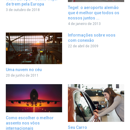
de trem pela Europa
Tegel: o aeroporto alemão
3 de outubro de 2018
que é melhor que todos os
nossos juntos ...
4 de janeiro de 2013
Informações sobre voos
com conexão
22 de abril de 2009
Uma nuvem no céu
20 de junho de 2011
Como escolher o melhor
assento nos vôos
Seu Carro
internacionais