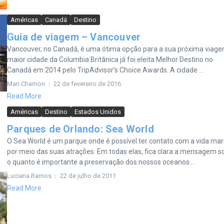
Américas
Canadá
Destino
Guia de viagem – Vancouver
Vancouver, no Canadá, é uma ótima opção para a sua próxima viage
maior cidade da Columbia Britânica já foi eleita Melhor Destino no
Canadá em 2014 pelo TripAdvisor’s Choice Awards. A cidade ...
Mari Chamon
22 de fevereiro de 2016
Read More
Américas
Destino
Estados Unidos
Parques de Orlando: Sea World
O Sea World é um parque onde é possível ter contato com a vida mar
por meio das suas atrações. Em todas elas, fica clara a mensagem s
o quanto é importante a preservação dos nossos oceanos....
Luciana Ramos
22 de julho de 2011
Read More