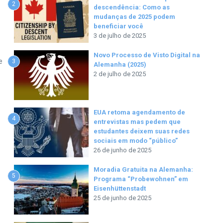
2
descendência: Como as
mudanças de 2025 podem
beneficiar você
3 de julho de 2025
Novo Processo de Visto Digital na
e
3
Alemanha (2025)
2 de julho de 2025
EUA retoma agendamento de
4
entrevistas mas pedem que
estudantes deixem suas redes
sociais em modo “público”
26 de junho de 2025
Moradia Gratuita na Alemanha:
5
Programa “Probewohnen” em
Eisenhüttenstadt
25 de junho de 2025