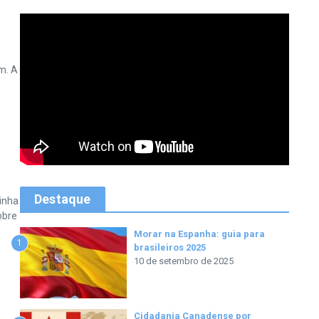
m. A
Destaque
inha
obre
Morar na Espanha: guia para
1
brasileiros 2025
10 de setembro de 2025
Cidadania Canadense por