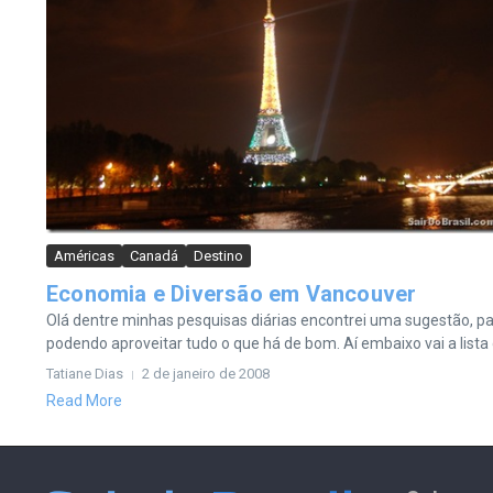
Américas
Canadá
Destino
Economia e Diversão em Vancouver
Olá dentre minhas pesquisas diárias encontrei uma sugestão, pa
podendo aproveitar tudo o que há de bom. Aí embaixo vai a lista d
Tatiane Dias
2 de janeiro de 2008
Read More