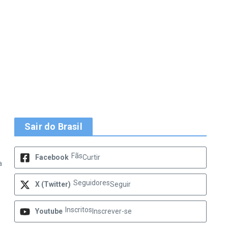
Sair do Brasil
Fãs
Facebook
Curtir
a
Seguidores
X (Twitter)
Seguir
Inscritos
Youtube
Inscrever-se