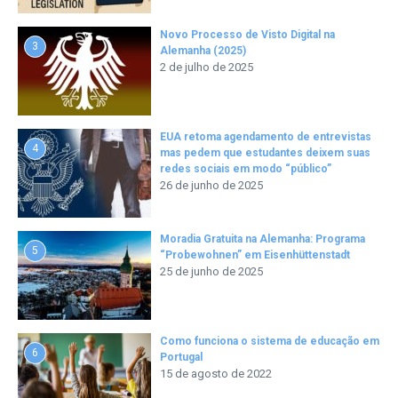
Novo Processo de Visto Digital na
3
Alemanha (2025)
2 de julho de 2025
EUA retoma agendamento de entrevistas
4
mas pedem que estudantes deixem suas
redes sociais em modo “público”
26 de junho de 2025
Moradia Gratuita na Alemanha: Programa
5
“Probewohnen” em Eisenhüttenstadt
25 de junho de 2025
Como funciona o sistema de educação em
6
Portugal
15 de agosto de 2022