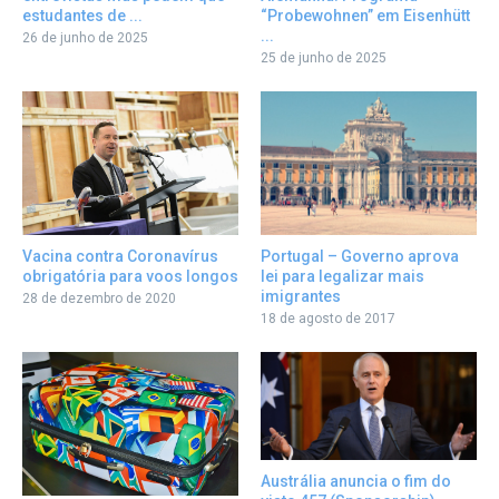
estudantes de ...
“Probewohnen” em Eisenhütt
...
26 de junho de 2025
25 de junho de 2025
Portugal – Governo aprova
Vacina contra Coronavírus
lei para legalizar mais
obrigatória para voos longos
imigrantes
28 de dezembro de 2020
18 de agosto de 2017
Austrália anuncia o fim do