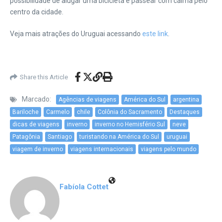
possibilidade de alugar uma bicicleta e passear com calma pelo
centro da cidade.
Veja mais atrações do Uruguai acessando
este link
.
Share this Article
Marcado:
Agências de viagens
América do Sul
argentina
Bariloche
Carmelo
chile
Colônia do Sacramento
Destaques
dicas de viagens
inverno
inverno no Hemisfério Sul
neve
Patagônia
Santiago
turistando na América do Sul
uruguai
viagem de inverno
viagens internacionais
viagens pelo mundo
Fabíola Cottet