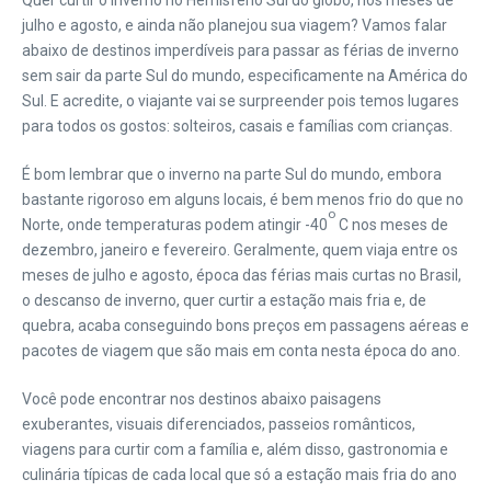
Quer curtir o inverno no Hemisfério Sul do globo, nos meses de
julho e agosto, e ainda não planejou sua viagem
? Vamos falar
abaixo de destinos imperdíveis para passar as férias de inverno
sem sair da parte Sul do mundo, especificamente na América do
Sul. E acredite, o viajante vai se surpreender pois temos lugares
para todos os gostos: solteiros, casais e famílias com crianças.
É bom lembrar que o inverno na parte Sul do mundo, embora
bastante rigoroso em alguns locais, é bem menos frio do que no
o
Norte, onde temperaturas podem atingir -40
C nos meses de
dezembro, janeiro e fevereiro. Geralmente, quem viaja entre os
meses de julho e agosto, época das férias mais curtas no Brasil,
o descanso de inverno, quer curtir a estação mais fria e, de
quebra, acaba conseguindo bons preços em passagens aéreas e
pacotes de viagem que são mais em conta nesta época do ano.
Você pode encontrar nos destinos abaixo paisagens
exuberantes, visuais diferenciados, passeios românticos,
viagens para curtir com a família e, além disso, gastronomia e
culinária típicas de cada local que só a estação mais fria do ano