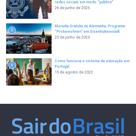
redes sociais em modo “público”
26 de junho de 2025
Moradia Gratuita na Alemanha: Programa
5
“Probewohnen” em Eisenhüttenstadt
25 de junho de 2025
Como funciona o sistema de educação em
6
Portugal
15 de agosto de 2022