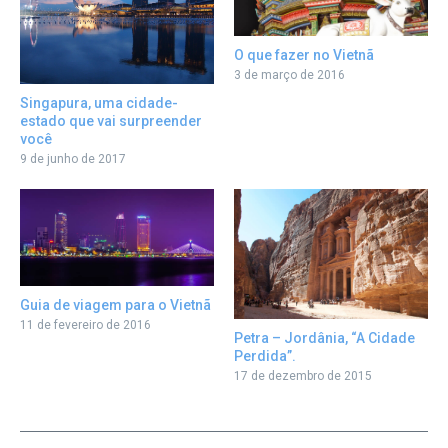
O que fazer no Vietnã
3 de março de 2016
Singapura, uma cidade-
estado que vai surpreender
você
9 de junho de 2017
Guia de viagem para o Vietnã
11 de fevereiro de 2016
Petra – Jordânia, “A Cidade
Perdida”.
17 de dezembro de 2015