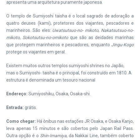
apresenta uma arquitetura puramente japonesa.
O templo de Sumiyoshi taisha é o local sagrado de adoração a
quatro deuses (kami), protetores dos viajantes, pescadores e
marinheiros. São eles:
Uwatsutsuo-no- mikoto
,
Nakatsutsuo-no-
mikoto
,
Sokotsutsu-no-omikoto
que são as deidades marinhas
que protegem marinheiros e pescadores, enquanto
Jingu-Kogo
protege os viajantes em geral.
Existem muitos outros templos sumiyoshi shrines no Japão,
mas o Sumiyoshi- taisha é o principal, foi construído em 1810. A
estrutura é denominada um tesouro nacional
Endereço:
Sumiyoshiku, Osaka, Osaka-shi.
Entrada:
grátis.
Como chegar:
Há ônibus nas estações JR Osaka, e Osaka Kanjo,
leva apenas 15 minutos e são cobertos pelo Japan Rail Pass.
Outra opção é o
Shin-Imamiya
, da Nakkai Line, também coberto