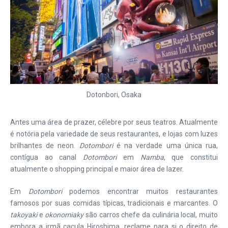
Dotonbori, Osaka
Antes uma área de prazer, célebre por seus teatros. Atualmente
é notória pela variedade de seus restaurantes, e lojas com luzes
brilhantes de neon.
Dotombori
é na verdade uma única rua,
contígua ao canal
Dotombori
em
Namba
, que constitui
atualmente o shopping principal e maior área de lazer.
Em
Dotombori
podemos encontrar muitos restaurantes
famosos por suas comidas típicas, tradicionais e marcantes. O
takoyaki
e
okonomiaky
são carros chefe da culinária local, muito
embora a irmã caçula Hiroshima, reclame para si o direito de