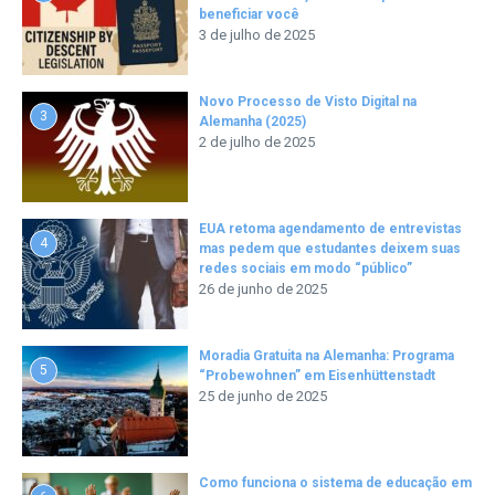
beneficiar você
3 de julho de 2025
Novo Processo de Visto Digital na
3
Alemanha (2025)
2 de julho de 2025
EUA retoma agendamento de entrevistas
4
mas pedem que estudantes deixem suas
redes sociais em modo “público”
26 de junho de 2025
Moradia Gratuita na Alemanha: Programa
5
“Probewohnen” em Eisenhüttenstadt
25 de junho de 2025
Como funciona o sistema de educação em