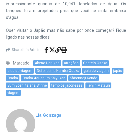
impressionante quantia de 10,941 toneladas de água. Os
tanques foram projetados para que você se sinta embaixo
d’água.
Quer visitar o Japão mas não sabe por onde começar? Fique
ligado nas nossas dicas!
Share this Article
Marcado:
Abeno Harukas
atrações
Castelo Osaka
dica de viagem
Dotonbori e Namba Osaka
guia de viagem
japão
Osaka
Osaka Aquarium Kaiyukan
Shitennoji Kondo
Sumiyoshi taisha Shrine
templos japoneses
Tenjin Matsuri
viagem
Lia Gonzaga