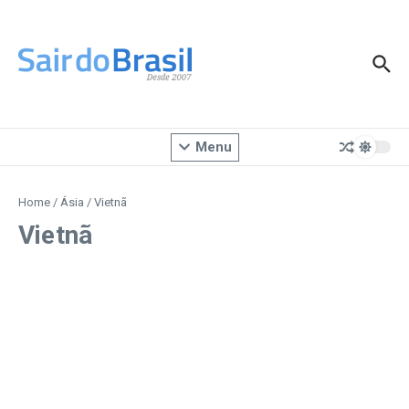
Ir para o conteúdo
Menu
Home
/
Ásia
/
Vietnã
Vietnã