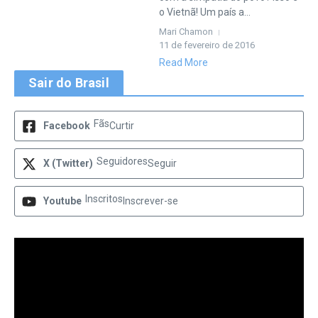
o Vietnã! Um país a...
Mari Chamon
11 de fevereiro de 2016
Read More
Sair do Brasil
Fãs
Facebook
Curtir
Seguidores
X (Twitter)
Seguir
Inscritos
Youtube
Inscrever-se