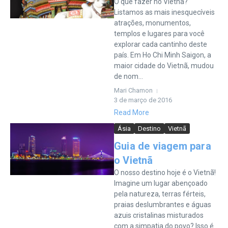
O que fazer no Vietnã?
Listamos as mais inesquecíveis
atrações, monumentos,
templos e lugares para você
explorar cada cantinho deste
país. Em Ho Chi Minh Saigon, a
maior cidade do Vietnã, mudou
de nom...
Mari Chamon
3 de março de 2016
Read More
Ásia
Destino
Vietnã
Guia de viagem para
o Vietnã
O nosso destino hoje é o Vietnã!
Imagine um lugar abençoado
pela natureza, terras férteis,
praias deslumbrantes e águas
azuis cristalinas misturados
com a simpatia do povo? Isso é