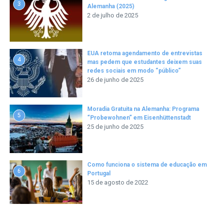
3
Alemanha (2025)
2 de julho de 2025
EUA retoma agendamento de entrevistas
4
mas pedem que estudantes deixem suas
redes sociais em modo “público”
26 de junho de 2025
Moradia Gratuita na Alemanha: Programa
5
“Probewohnen” em Eisenhüttenstadt
25 de junho de 2025
Como funciona o sistema de educação em
6
Portugal
15 de agosto de 2022