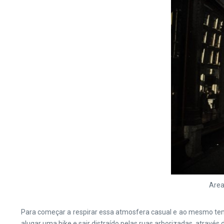
Area
Para começar a respirar essa atmosfera casual e ao mesmo t
alugar uma bike e sair distraído pelas ruas arborizadas, através