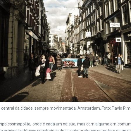
 central da cidade, sempre movimentada. Amsterdam. Foto: Flavio Pim
empo cosmopolita, onde é cada um na sua, mas com alguma em comum (
 de prédios históricos construídos de tijolinho – alguns ostentam o ano 