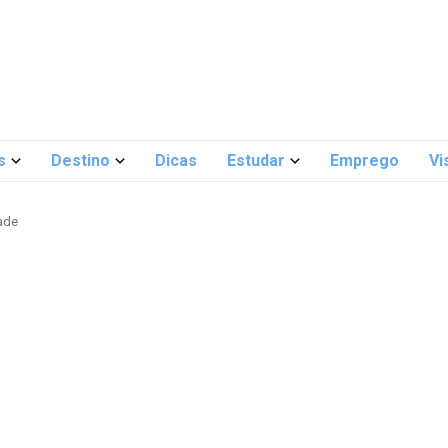
s
Destino
Dicas
Estudar
Emprego
Vi
ade