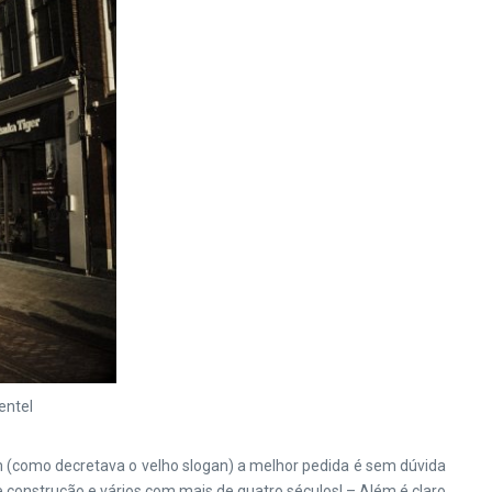
entel
como decretava o velho slogan) a melhor pedida é sem dúvida
de construção e vários com mais de quatro séculos! – Além é claro