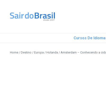
Ir para o conteúdo
Cursos De Idioma
Home
/
Destino
/
Europa
/
Holanda
/
Amsterdam – Conhecendo a cid