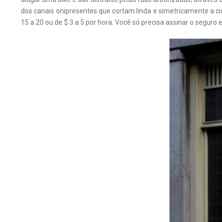
dos canais onipresentes que cortam linda e simetricamente a ci
15 a 20 ou de $ 3 a 5 por hora. Você só precisa assinar o segu