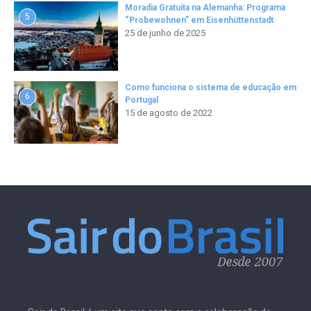
Moradia Gratuita na Alemanha: Programa
5
“Probewohnen” em Eisenhüttenstadt
25 de junho de 2025
Como funciona o sistema de educação em
6
Portugal
15 de agosto de 2022