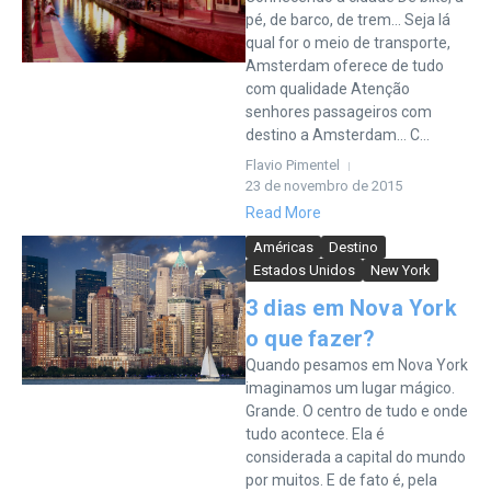
pé, de barco, de trem… Seja lá
qual for o meio de transporte,
Amsterdam oferece de tudo
com qualidade Atenção
senhores passageiros com
destino a Amsterdam… C...
Flavio Pimentel
23 de novembro de 2015
Read More
Américas
Destino
Estados Unidos
New York
3 dias em Nova York
o que fazer?
Quando pesamos em Nova York
imaginamos um lugar mágico.
Grande. O centro de tudo e onde
tudo acontece. Ela é
considerada a capital do mundo
por muitos. E de fato é, pela