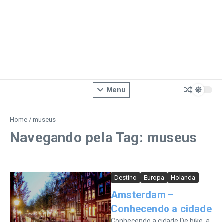
Menu
Home
/
museus
Navegando pela Tag: museus
Destino
Europa
Holanda
Amsterdam –
Conhecendo a cidade
Conhecendo a cidade De bike, a