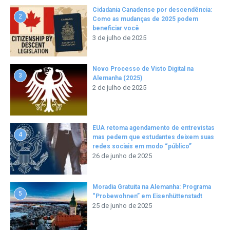
Cidadania Canadense por descendência:
2
Como as mudanças de 2025 podem
beneficiar você
3 de julho de 2025
Novo Processo de Visto Digital na
3
Alemanha (2025)
2 de julho de 2025
EUA retoma agendamento de entrevistas
4
mas pedem que estudantes deixem suas
redes sociais em modo “público”
26 de junho de 2025
Moradia Gratuita na Alemanha: Programa
5
“Probewohnen” em Eisenhüttenstadt
25 de junho de 2025