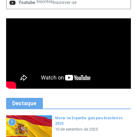
Inscritos
Youtube
Inscrever-se
Destaque
Morar na Espanha: guia para brasileiros
1
2025
10 de setembro de 2025