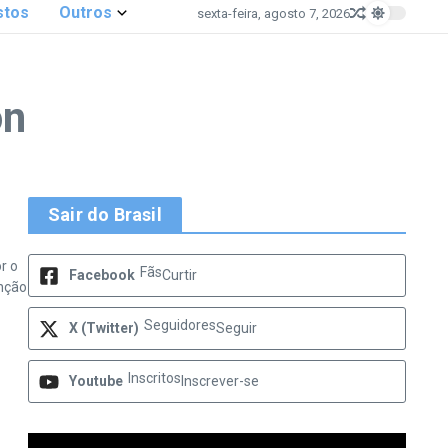
stos
Outros
sexta-feira, agosto 7, 2026
on
Sair do Brasil
r o
Fãs
Facebook
Curtir
nção
Seguidores
X (Twitter)
Seguir
Inscritos
Youtube
Inscrever-se