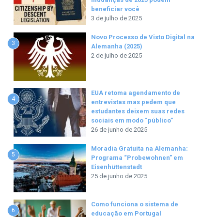
beneficiar você
3 de julho de 2025
Novo Processo de Visto Digital na
3
Alemanha (2025)
2 de julho de 2025
EUA retoma agendamento de
4
entrevistas mas pedem que
estudantes deixem suas redes
sociais em modo “público”
26 de junho de 2025
Moradia Gratuita na Alemanha:
5
Programa “Probewohnen” em
Eisenhüttenstadt
25 de junho de 2025
Como funciona o sistema de
6
educação em Portugal