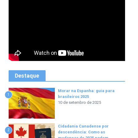
Destaque
Morar na Espanha: guia para
1
brasileiros 2025
10 de setembro de 2025
Cidadania Canadense por
2
descendência: Como as
mudanças de 2025 podem