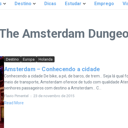
s
Destino
Dicas
Estudar
Emprego
Vi
: The Amsterdam Dunge
Destino
Europa
Holanda
Amsterdam – Conhecendo a cidade
Conhecendo a cidade De bike, a pé, de barco, de trem… Seja lá qual fo
meio de transporte, Amsterdam oferece de tudo com qualidade Ate
senhores passageiros com destino a Amsterdam… C...
Flavio Pimentel
23 de novembro de 2015
Read More