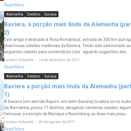
Read More
Alemanha
Destino
Europa
Baviera, a porção mais linda da Alemanha (par
2)
Este artigo é dedicado à ‘Rota Romântica’, estrada de 350 Km que lig
charmosas cidades medievais da Baviera. Tendo sido selecionado as
seguintes cidades para comentários (obs.: aguardo sugestões dos ...
Luciano Schaefer
14 de setembro de 2011
Read More
Alemanha
Destino
Europa
Baviera a porção mais linda da Alemanha (par
1)
A Baviera (em alemão Bayern, em latim Bavária) localiza-se no sude
da Alemanha, possui 71 distritos, abrigando centenas cidades, algu
famosas, a exemplo de Munique e Nuremberg, as duas mais popu...
Luciano Schaefer
30 de agosto de 2011
Read More