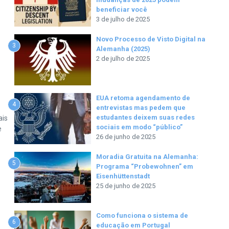
beneficiar você
3 de julho de 2025
Novo Processo de Visto Digital na
3
Alemanha (2025)
2 de julho de 2025
EUA retoma agendamento de
4
entrevistas mas pedem que
estudantes deixem suas redes
ais
sociais em modo “público”
e
26 de junho de 2025
Moradia Gratuita na Alemanha:
5
Programa “Probewohnen” em
Eisenhüttenstadt
25 de junho de 2025
Como funciona o sistema de
6
educação em Portugal