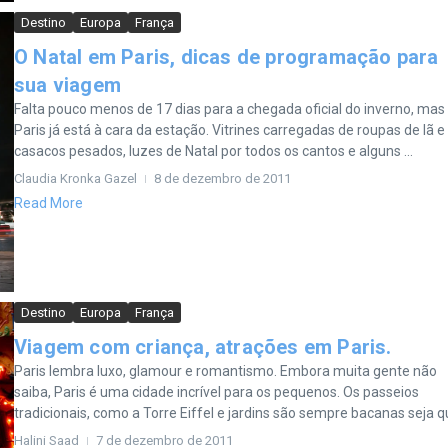
Destino
Europa
França
O Natal em Paris, dicas de programação para
sua viagem
Falta pouco menos de 17 dias para a chegada oficial do inverno, mas
Paris já está à cara da estação. Vitrines carregadas de roupas de lã e
casacos pesados, luzes de Natal por todos os cantos e alguns ...
Claudia Kronka Gazel
8 de dezembro de 2011
Read More
Destino
Europa
França
Viagem com criança, atrações em Paris.
Paris lembra luxo, glamour e romantismo. Embora muita gente não
saiba, Paris é uma cidade incrível para os pequenos. Os passeios
tradicionais, como a Torre Eiffel e jardins são sempre bacanas seja qu
Halini Saad
7 de dezembro de 2011