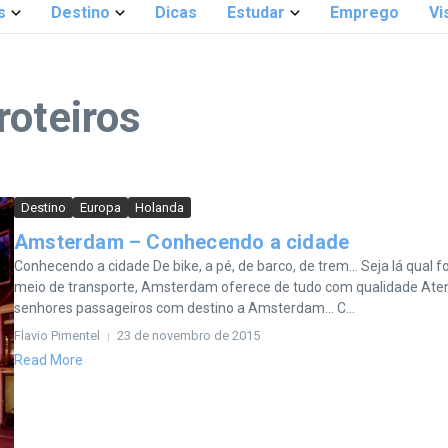
s
Destino
Dicas
Estudar
Emprego
Vi
roteiros
Destino
Europa
Holanda
Amsterdam – Conhecendo a cidade
Conhecendo a cidade De bike, a pé, de barco, de trem… Seja lá qual fo
meio de transporte, Amsterdam oferece de tudo com qualidade Ate
senhores passageiros com destino a Amsterdam… C...
Flavio Pimentel
23 de novembro de 2015
Read More