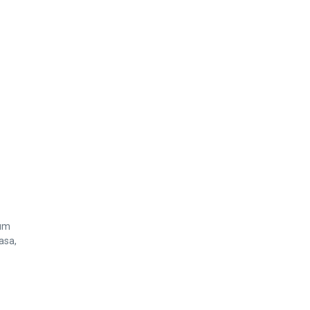
 um
asa,