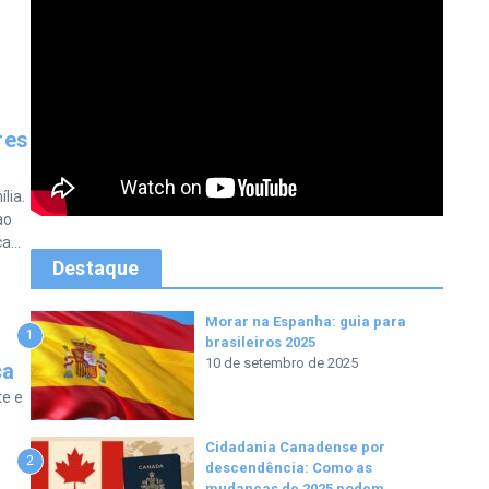
res
lia.
ao
...
Destaque
Morar na Espanha: guia para
1
brasileiros 2025
10 de setembro de 2025
ca
te e
Cidadania Canadense por
2
descendência: Como as
mudanças de 2025 podem