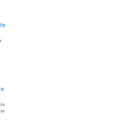
te
a
te
ste
mas