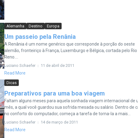
Alemanha
Destino
Europa
Um passeio pela Renânia
A Renânia é um nome genérico que corresponde à porção do oeste
alemão, fronteiriço à França, Luxemburgo e Bélgica, cortada pelo Rio
Reno....
Luciano Schaefer
11 de abril de 2011
Read More
Dicas
Preparativos para uma boa viagem
Faltam alguns meses para aquela sonhada viagem internacional de
mês, a qual você guardou sua sofrida mesada ou salário. Dentro de c
no conforto do computador, começa a tarefa de torna-la a mais...
Luciano Schaefer
14 de março de 2011
Read More