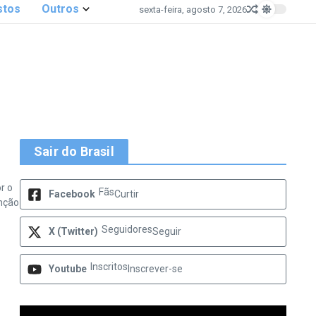
stos
Outros
sexta-feira, agosto 7, 2026
Sair do Brasil
r o
Fãs
Facebook
Curtir
nção
Seguidores
X (Twitter)
Seguir
Inscritos
Youtube
Inscrever-se