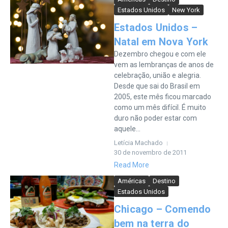
Estados Unidos
New York
Estados Unidos –
Natal em Nova York
Dezembro chegou e com ele
vem as lembranças de anos de
celebração, união e alegria.
Desde que sai do Brasil em
2005, este mês ficou marcado
como um mês difícil. É muito
duro não poder estar com
aquele...
Letícia Machado
30 de novembro de 2011
Read More
Américas
Destino
Estados Unidos
Chicago – Comendo
bem na terra do