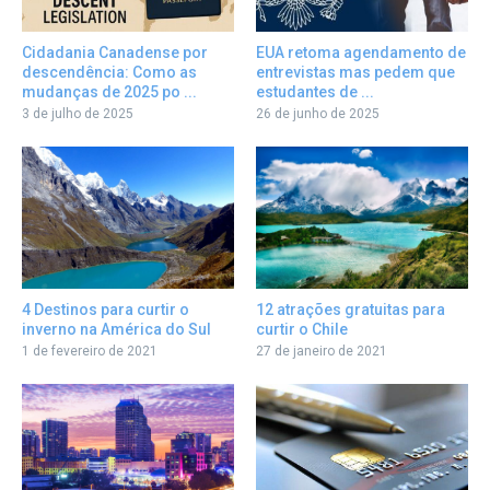
Cidadania Canadense por
EUA retoma agendamento de
descendência: Como as
entrevistas mas pedem que
mudanças de 2025 po ...
estudantes de ...
3 de julho de 2025
26 de junho de 2025
12 atrações gratuitas para
4 Destinos para curtir o
curtir o Chile
inverno na América do Sul
27 de janeiro de 2021
1 de fevereiro de 2021