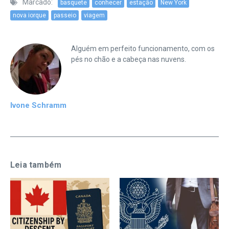
Marcado:
basquete
conhecer
estação
New York
nova iorque
passeio
viagem
Alguém em perfeito funcionamento, com os
pés no chão e a cabeça nas nuvens.
Ivone Schramm
Leia também