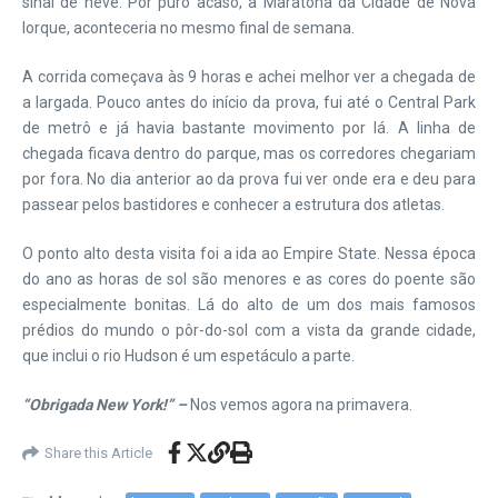
sinal de neve. Por puro acaso, a Maratona da Cidade de Nova
Iorque, aconteceria no mesmo final de semana.
A corrida começava às 9 horas e achei melhor ver a chegada de
a largada. Pouco antes do início da prova, fui até o Central Park
de metrô e já havia bastante movimento por lá. A linha de
chegada ficava dentro do parque, mas os corredores chegariam
por fora. No dia anterior ao da prova fui ver onde era e deu para
passear pelos bastidores e conhecer a estrutura dos atletas.
O ponto alto desta visita foi a ida ao Empire State. Nessa época
do ano as horas de sol são menores e as cores do poente são
especialmente bonitas. Lá do alto de um dos mais famosos
prédios do mundo o pôr-do-sol com a vista da grande cidade,
que inclui o rio Hudson é um espetáculo a parte.
“Obrigada New York!” –
Nos vemos agora na primavera.
Share this Article