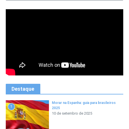
Destaque
Morar na Espanha: guia para brasileiros
1
2025
10 de setembro de 2025