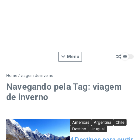
Menu
Home
/
viagem de inverno
Navegando pela Tag: viagem
de inverno
Américas
Argentina
Chile
Destino
Uruguai
4 Destinos para curtir