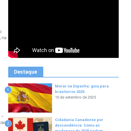
o
, na
Destaque
Morar na Espanha: guia para
1
brasileiros 2025
10 de setembro de 2025
 –
Cidadania Canadense por
car
2
descendência: Como as
mudanças de 2025 podem