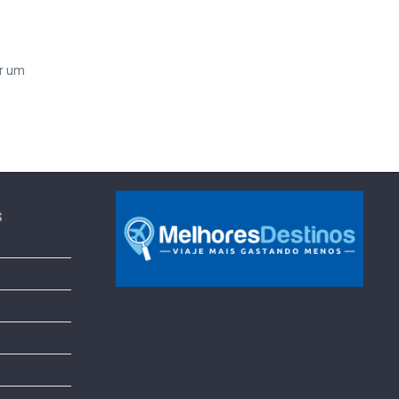
ir um
s