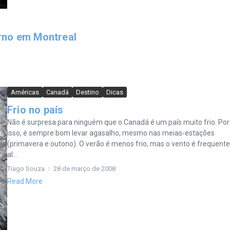
rno em Montreal
Américas
Canadá
Destino
Dicas
Frio no país
Não é surpresa para ninguém que o Canadá é um país muito frio. Por
isso, é sempre bom levar agasalho, mesmo nas meias-estações
(primavera e outono). O verão é menos frio, mas o vento é frequent
al...
Tiago Souza
28 de março de 2008
Read More