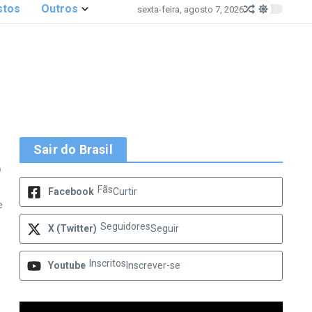
stos
Outros
sexta-feira, agosto 7, 2026
Sair do Brasil
o
Fãs
Facebook
Curtir
e
Seguidores
X (Twitter)
Seguir
Inscritos
Youtube
Inscrever-se