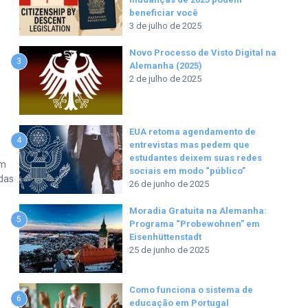
beneficiar você
3 de julho de 2025
Novo Processo de Visto Digital na
3
Alemanha (2025)
2 de julho de 2025
EUA retoma agendamento de
4
entrevistas mas pedem que
estudantes deixem suas redes
em
sociais em modo “público”
das
26 de junho de 2025
Moradia Gratuita na Alemanha:
5
Programa “Probewohnen” em
Eisenhüttenstadt
25 de junho de 2025
Como funciona o sistema de
6
educação em Portugal