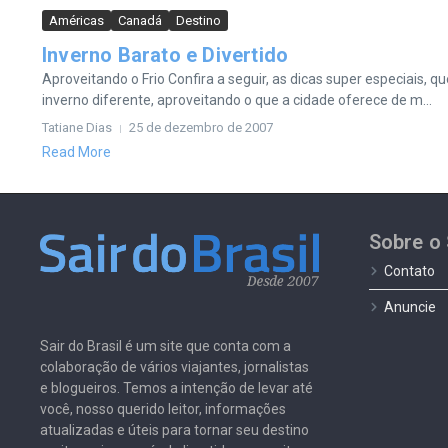
Américas
Canadá
Destino
Inverno Barato e Divertido
Aproveitando o Frio Confira a seguir, as dicas super especiais, 
inverno diferente, aproveitando o que a cidade oferece de m...
Tatiane Dias
25 de dezembro de 2007
Read More
Sobre o 
Contato
Anuncie
Sair do Brasil é um site que conta com a
colaboração de vários viajantes, jornalistas
e blogueiros. Temos a intenção de levar até
você, nosso querido leitor, informações
atualizadas e úteis para tornar seu destino