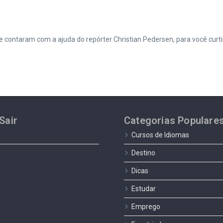
que contaram com a ajuda do repórter Christian Pedersen, para você curt
Sair
Categorias Populare
Cursos de Idiomas
Destino
Dicas
Estudar
Emprego