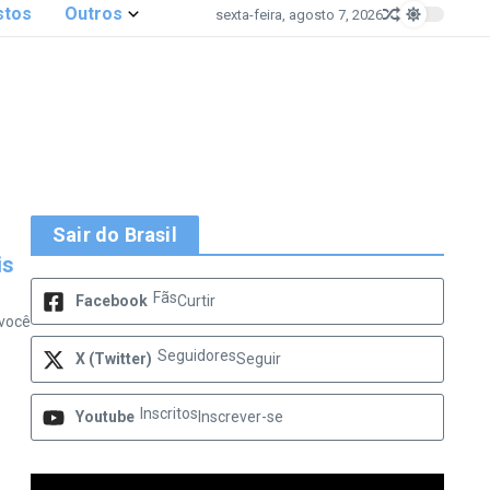
stos
Outros
sexta-feira, agosto 7, 2026
Sair do Brasil
is
Fãs
Facebook
Curtir
 você
Seguidores
X (Twitter)
Seguir
Inscritos
Youtube
Inscrever-se