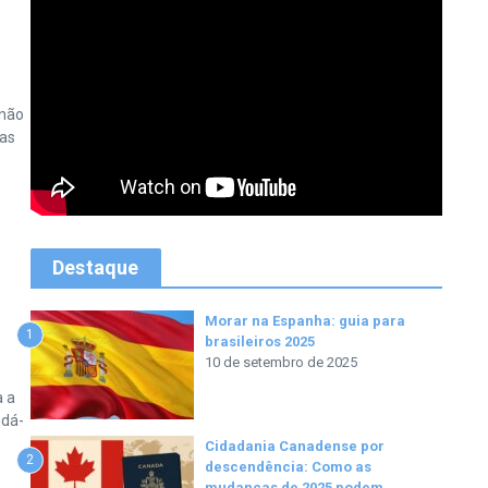
 não
ras
Destaque
Morar na Espanha: guia para
1
brasileiros 2025
10 de setembro de 2025
a a
udá-
Cidadania Canadense por
2
descendência: Como as
mudanças de 2025 podem