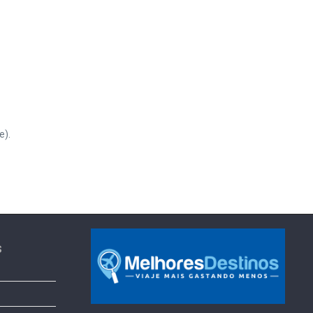
e).
s