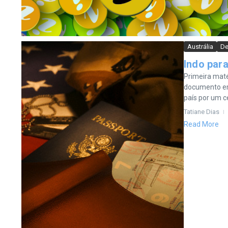
Austrália
De
Indo para
Primeira matér
documento emi
país por um ce
Tatiane Dias
Read More