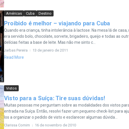
Américas
Cuba
Destino
Proibido é melhor – viajando para Cuba
Quando era criança, tinha intolerância à lactose. Na mesa lá de casa,
era servido bolo, chocolate, sorvete, brigadeiro, queijo e todas as out
delícias feitas a base de leite. Mas não me sinto c...
Jarbas Pereira
13 de janeiro de 2011
Read More
Vistos
Visto para a Suíça: Tire suas dúvidas!
Muitas pessoas me perguntam sobre as modalidades dos vistos par
entrada na Suíça. Então, resolvi fazer um pequeno check-list para aj
los a organizar o pedido de visto e esclarecer algumas dúvida...
Clarissa Comim
16 de novembro de 2010