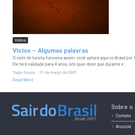
Vistos
Vistos – Algumas palavras
O visto de turista funciona assim: você optará aqui no Brasil po
Ele terá validade para 4 anos, isto quer dizer que durante e...
Tiago Souza
31 de março de 2007
Read More
Sobre o 
Contato
Anuncie