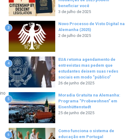
beneficiar você
3 de julho de 2025
Novo Processo de Visto Digital na
3
Alemanha (2025)
2 de julho de 2025
EUA retoma agendamento de
4
entrevistas mas pedem que
estudantes deixem suas redes
sociais em modo “público”
26 de junho de 2025
ino
Moradia Gratuita na Alemanha:
5
Programa “Probewohnen” em
Eisenhüttenstadt
25 de junho de 2025
Como funciona o sistema de
6
educação em Portugal