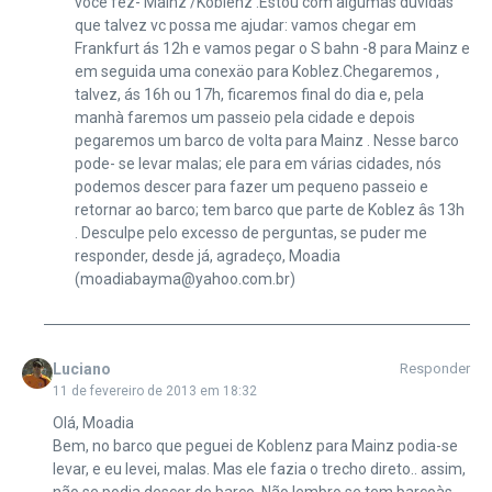
você fez- Mainz /Koblenz .Estou com algumas dúvidas
que talvez vc possa me ajudar: vamos chegar em
Frankfurt ás 12h e vamos pegar o S bahn -8 para Mainz e
em seguida uma conexäo para Koblez.Chegaremos ,
talvez, ás 16h ou 17h, ficaremos final do dia e, pela
manhà faremos um passeio pela cidade e depois
pegaremos um barco de volta para Mainz . Nesse barco
pode- se levar malas; ele para em várias cidades, nós
podemos descer para fazer um pequeno passeio e
retornar ao barco; tem barco que parte de Koblez âs 13h
. Desculpe pelo excesso de perguntas, se puder me
responder, desde já, agradeço, Moadia
(moadiabayma@yahoo.com.br)
Luciano
Responder
11 de fevereiro de 2013 em 18:32
Olá, Moadia
Bem, no barco que peguei de Koblenz para Mainz podia-se
levar, e eu levei, malas. Mas ele fazia o trecho direto.. assim,
não se podia descer do barco. Não lembro se tem barcoàs