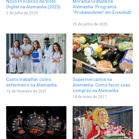
Novo Processo de Visto
Moradia Gratuita na
Digital na Alemanha (2025)
Alemanha: Programa
“Probewohnen” em Eisenhütt
2 de julho de 2025
...
25 de junho de 2025
Como trabalhar como
Supermercados na
enfermeiro na Alemanha
Alemanha: Como fazer suas
compras na Alemanha
16 de fevereiro de 2021
24 de maio de 2017