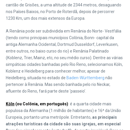
cantão de Grisões, a uma altitude de 2344 metros, desaguando
nos Países Baixos, no Porto de Roterdã, depois de percorrer
1230 Km, um dos mais extensos da Europa.
A Renânia pode ser subdividida em Renânia do Norte- Vestfália
(tendo como principais municípios Colônia, Bonn- capital da
antiga Alemanha Ocidental, Dortmud Dusseldorf, Leverkusen,
entre outros, no baixo curso do rio) e Renânia Palatinado
(Koblenz, Trier, Mainz, etc, no seu médio curso). Dentre as várias
simpáticas cidades banhadas pelo Rio Reno, selecionamos Köln,
Koblenz e Heidelberg para conhecer melhor, apesar de
Heidelberg, situada no estado de
Baden-Württemberg
não
pertencer à Renânia. Mas sendo banhada pelo rio Neckar,
afluente do Reno, fará parte deste ‘passeio’.
Köln
(ou Colônia, em português)
: é a quarta cidade mais
populosa da Alemanha (1 milhão de habitantes) e 16ª da União
Europeia, portanto uma metrópole. Entretanto,
as principais
atrações turísticas da cidade são suas igrejas, em especial