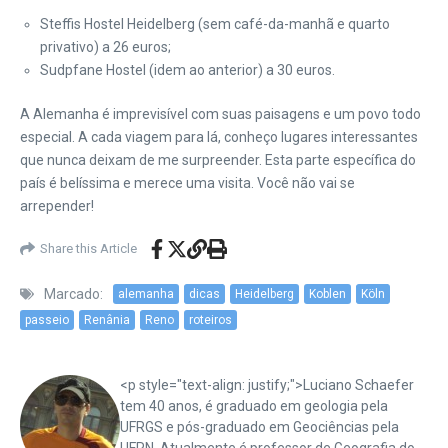
Steffis Hostel Heidelberg (sem café-da-manhã e quarto
privativo) a 26 euros;
Sudpfane Hostel (idem ao anterior) a 30 euros.
A Alemanha é imprevisível com suas paisagens e um povo todo
especial. A cada viagem para lá, conheço lugares interessantes
que nunca deixam de me surpreender. Esta parte específica do
país é belíssima e merece uma visita. Você não vai se
arrepender!
Share this Article
Marcado:
alemanha
dicas
Heidelberg
Koblen
Köln
passeio
Renânia
Reno
roteiros
<p style="text-align: justify;">Luciano Schaefer
tem 40 anos, é graduado em geologia pela
UFRGS e pós-graduado em Geociências pela
UFRN. Atualmente é professor de Geografia do