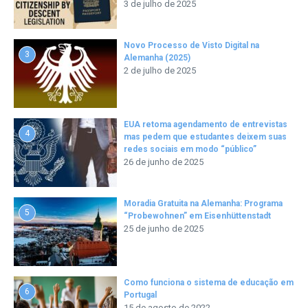
3 de julho de 2025
Novo Processo de Visto Digital na
3
Alemanha (2025)
2 de julho de 2025
EUA retoma agendamento de entrevistas
4
mas pedem que estudantes deixem suas
redes sociais em modo “público”
26 de junho de 2025
Moradia Gratuita na Alemanha: Programa
5
“Probewohnen” em Eisenhüttenstadt
25 de junho de 2025
Como funciona o sistema de educação em
6
Portugal
15 de agosto de 2022