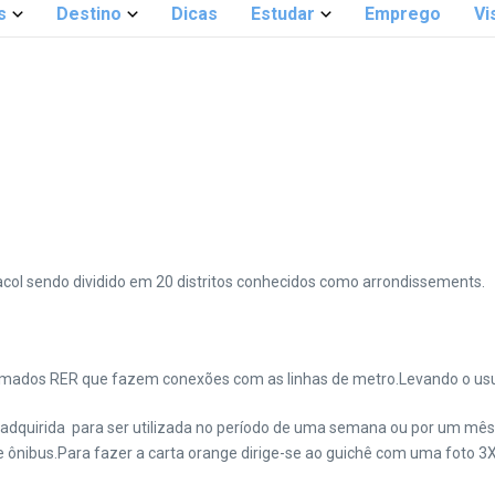
s
Destino
Dicas
Estudar
Emprego
Vi
acol sendo dividido em 20 distritos conhecidos como arrondissements.
mados RER que fazem conexões com as linhas de metro.Levando o usuário
 adquirida para ser utilizada no período de uma semana ou por um mês.
e ônibus.Para fazer a carta orange dirige-se ao guichê com uma foto 3