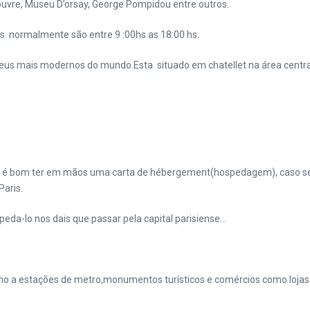
re, Museu D’orsay, George Pompidou entre outros.
s normalmente são entre 9 :00hs as 18:00 hs.
mais modernos do mundo.Esta situado em chatellet na área central da
 é bom ter em mãos uma carta de hébergement(hospedagem), caso seja
aris.
da-lo nos dais que passar pela capital parisiense…
ximo a estações de metro,monumentos turísticos e comércios como loja