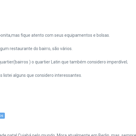
onita,mas fique atento com seus equipamentos e bolsas.
m restaurante do bairro, são vários.
uartier(bairros ) o quartier Latin que também considero imperdível;
 listei alguns que considero interessantes.
os
cidade natal Cuiabá pelo mundo. Mora atualmente em Berlin, mas, sempr