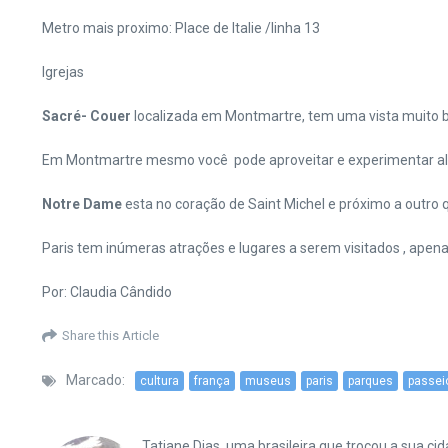
Metro mais proximo: Place de Italie /linha 13
Igrejas
Sacré- Couer
localizada em Montmartre, tem uma vista muito b
Em Montmartre mesmo você pode aproveitar e experimentar algu
Notre Dame
esta no coração de Saint Michel e próximo a outro q
Paris tem inúmeras atrações e lugares a serem visitados , apenas
Por: Claudia Cândido
Share this Article
Marcado:
cultura
frança
museus
paris
parques
passei
Tatiane Dias, uma brasileira que trocou a sua 