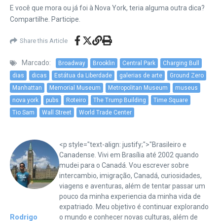
E você que mora ou já foi à Nova York, teria alguma outra dica?
Compartilhe. Participe.
Share this Article
Marcado:
Broadway
Brooklin
Central Park
Charging Bull
dias
dicas
Estátua da Liberdade
galerias de arte
Ground Zero
Manhattan
Memorial Museum
Metropolitan Museum
museus
nova york
pubs
Roteiro
The Trump Building
Time Square
Tio Sam
Wall Street
World Trade Center
<p style="text-align: justify;">"Brasileiro e
Canadense. Vivi em Brasília até 2002 quando
mudei para o Canadá. Vou escrever sobre
intercambio, imigração, Canadá, curiosidades,
viagens e aventuras, além de tentar passar um
pouco da minha experiencia da minha vida de
expatriado. Meu objetivo é continuar explorando
Rodrigo
o mundo e conhecer novas culturas, além de