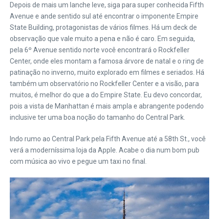
Depois de mais um lanche leve, siga para super conhecida Fifth
Avenue e ande sentido sul até encontrar o imponente Empire
State Building, protagonistas de vários filmes. Há um deck de
observação que vale muito a pena e não é caro. Em seguida,
pela 6º Avenue sentido norte você encontrará o Rockfeller
Center, onde eles montam a famosa árvore de natal e o ring de
patinação no inverno, muito explorado em filmes e seriados. Há
também um observatório no Rockfeller Center e a visão, para
muitos, é melhor do que a do Empire State. Eu devo concordar,
pois a vista de Manhattan é mais ampla e abrangente podendo
inclusive ter uma boa noção do tamanho do Central Park.
Indo rumo ao Central Park pela Fifth Avenue até a 58th St., você
verá a moderníssima loja da Apple. Acabe o dia num bom pub
com música ao vivo e pegue um taxi no final.