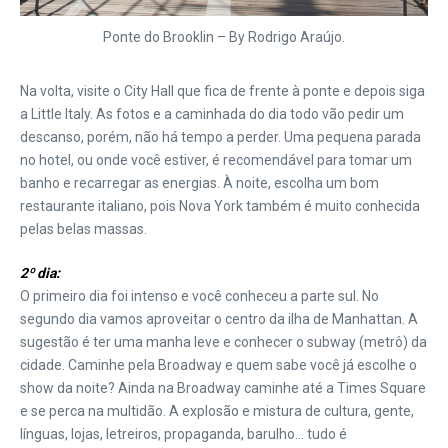
Ponte do Brooklin – By Rodrigo Araújo.
Na volta, visite o City Hall que fica de frente à ponte e depois siga
a Little Italy. As fotos e a caminhada do dia todo vão pedir um
descanso, porém, não há tempo a perder. Uma pequena parada
no hotel, ou onde você estiver, é recomendável para tomar um
banho e recarregar as energias. À noite, escolha um bom
restaurante italiano, pois Nova York também é muito conhecida
pelas belas massas.
2º dia:
O primeiro dia foi intenso e você conheceu a parte sul. No
segundo dia vamos aproveitar o centro da ilha de Manhattan. A
sugestão é ter uma manha leve e conhecer o subway (metrô) da
cidade. Caminhe pela Broadway e quem sabe você já escolhe o
show da noite? Ainda na Broadway caminhe até a Times Square
e se perca na multidão. A explosão e mistura de cultura, gente,
línguas, lojas, letreiros, propaganda, barulho… tudo é