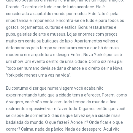
Quando pesamos em Nova York imaginamos um lugar mágico.
Grande. O centro de tudo e onde tudo acontece. Ela é
considerada a capital do mundo por muitos. E de fato é, pela
importância e imponência. Encontra-se de tudo e para todos os
gostos, orçamentos, culturas e estilos. Bons restaurantes e
pubs, galerias de arte e museus. Lojas enormes com preços
muito em conta ou butiques de luxo. Apartamentos velhos e
deteriorados pelo tempo se misturam com o que há de mais
moderno em arquitetura e design. Enfim, Nova York é por si só
um show. Um evento dentro de uma cidade. Como diz meu pai:
“todo ser humano devia se dar a chance e o direito de ir a Nova
York pelo menos uma vez na vida”.
Eu costumo dizer que numa viagem você acaba não
experimentando tudo que a cidade tem a oferecer. Porem, como
é viagem, você não conta com todo tempo do mundo e fica
realmente impossível ver e fazer tudo. Digamos então que você
se dispõe de somente 3 dias na que talvez seja a cidade mais
badalada do mundo. O que fazer? Aonde ir? Onde ficar e o que
comer? Calma, nada de pânico. Nada de desespero. Aqui vão