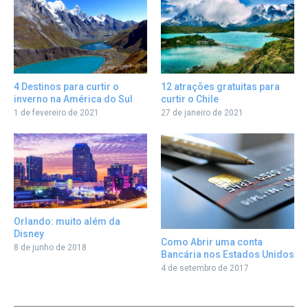
12 atrações gratuitas para
4 Destinos para curtir o
curtir o Chile
inverno na América do Sul
27 de janeiro de 2021
1 de fevereiro de 2021
Orlando: muito além da
Disney
Como Abrir uma conta
8 de junho de 2018
Bancária nos Estados Unidos
4 de setembro de 2017