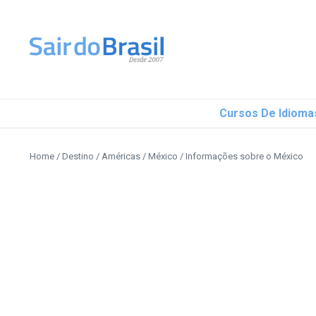
Ir para o conteúdo
Cursos De Idioma
Home
/
Destino
/
Américas
/
México
/
Informações sobre o México