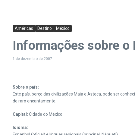
Américas
Destino
México
Informações sobre o
1 de dezembro de 2007
Sobre o país:
Este país, berço das civilizações Maia e Asteca, pode ser conhec
de raro encantamento.
Capital:
Cidade do México
Idioma:
Espanhol (oficial) e línguas regionais (principal: Náhuatl)