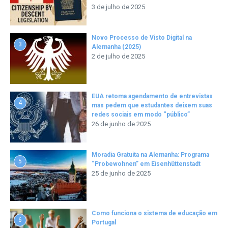
3 de julho de 2025
Novo Processo de Visto Digital na
3
Alemanha (2025)
2 de julho de 2025
EUA retoma agendamento de entrevistas
4
mas pedem que estudantes deixem suas
redes sociais em modo “público”
26 de junho de 2025
Moradia Gratuita na Alemanha: Programa
5
“Probewohnen” em Eisenhüttenstadt
25 de junho de 2025
Como funciona o sistema de educação em
6
Portugal