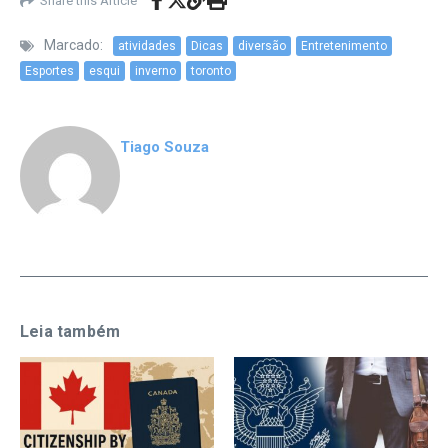
Share this Article
Marcado:
atividades
Dicas
diversão
Entretenimento
Esportes
esqui
inverno
toronto
Tiago Souza
Leia também