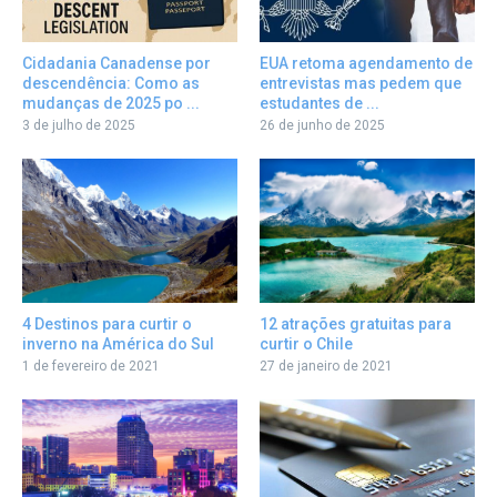
Cidadania Canadense por
EUA retoma agendamento de
descendência: Como as
entrevistas mas pedem que
mudanças de 2025 po ...
estudantes de ...
3 de julho de 2025
26 de junho de 2025
12 atrações gratuitas para
4 Destinos para curtir o
curtir o Chile
inverno na América do Sul
27 de janeiro de 2021
1 de fevereiro de 2021