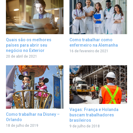
Como trabalhar como
Quais são os melhores
enfermeiro na Alemanha
países para abrir seu
negócio no Exterior
16 de fevereiro de 2021
20 de abril de 2021
Vagas: França e Holanda
Como trabalhar na Disney –
buscam trabalhadores
Orlando
brasileiros
18 de julho de 2019
9 de julho de 2018