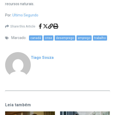
recursos naturais.
Por:
Ultimo Segundo
Share this Article
Marcado:
canadá
crise
desemprego
emprego
trabalho
Tiago Souza
Leia também