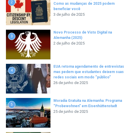
2
Como as mudanças de 2025 podem
beneficiar você
3 de julho de 2025
Novo Processo de Visto Digital na
3
Alemanha (2025)
2 de julho de 2025
EUA retoma agendamento de entrevistas
4
mas pedem que estudantes deixem suas
redes sociais em modo “público”
26 de junho de 2025
Moradia Gratuita na Alemanha: Programa
5
“Probewohnen” em Eisenhüttenstadt
25 de junho de 2025