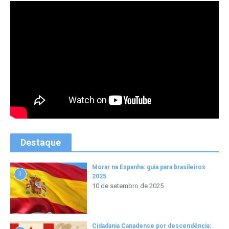
Destaque
Morar na Espanha: guia para brasileiros
1
2025
10 de setembro de 2025
Cidadania Canadense por descendência: