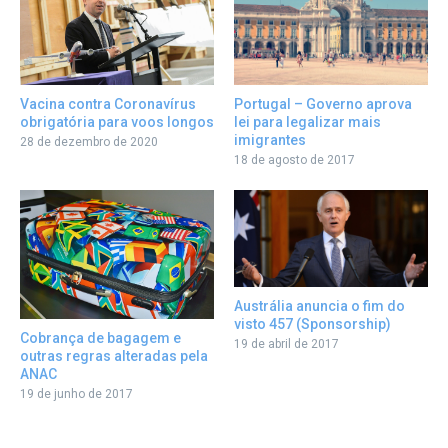
Portugal – Governo aprova
Vacina contra Coronavírus
lei para legalizar mais
obrigatória para voos longos
imigrantes
28 de dezembro de 2020
18 de agosto de 2017
Austrália anuncia o fim do
visto 457 (Sponsorship)
Cobrança de bagagem e
19 de abril de 2017
outras regras alteradas pela
ANAC
19 de junho de 2017