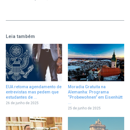
Leia também
EUA retoma agendamento de
Moradia Gratuita na
entrevistas mas pedem que
Alemanha: Programa
estudantes de ...
“Probewohnen” em Eisenhütt
...
26 de junho de 2025
25 de junho de 2025