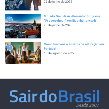
26 de junho de 2025
Moradia Gratuita na Alemanha: Programa
5
“Probewohnen” em Eisenhüttenstadt
25 de junho de 2025
Como funciona o sistema de educação em
6
Portugal
15 de agosto de 2022