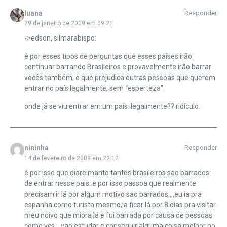
luana
Responder
29 de janeiro de 2009 em 09:21
->edson, silmarabispo:
é por esses tipos de perguntas que esses países irão
continuar barrando Brasileiros e provavelmente irão barrar
vocês também, o que prejudica outras pessoas que querem
entrar no país legalmente, sem “esperteza”.
onde já se viu entrar em um país ilegalmente?? ridículo.
nininha
Responder
14 de fevereiro de 2009 em 22:12
è por isso que diareimante tantos brasileiros sao barrados
de entrar nesse pais..e por isso passoa que realmente
precisam ir lá por algum motivo sao barrados….eu ia pra
espanha como turista mesmo,ia ficar lá por 8 dias pra visitar
meu noivo que miora lá e fui barrada por causa de pessoas
como vcs….vao estudar e conseguir alguma coisa melhor no