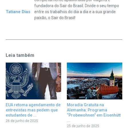
fundadora do Sair do Brasil. Divide o seu tempo
Tatiane Dias
entre os trabalhos do dia a dia e a sua grande
paixão, o Sair do Brasil!
Leia também
EUA retoma agendamento de
Moradia Gratuita na
entrevistas mas pedem que
Alemanha: Programa
estudantes de ...
“Probewohnen” em Eisenhütt
...
26 de junho de 2025
25 de junho de 2025