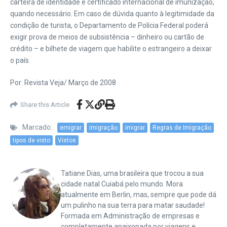
carteira de identidade e certificado internacional de imunização,
quando necessário. Em caso de dúvida quanto à legitimidade da
condição de turista, o Departamento de Polícia Federal poderá
exigir prova de meios de subsistência – dinheiro ou cartão de
crédito – e bilhete de viagem que habilite o estrangeiro a deixar
o país.
Por: Revista Veja/ Março de 2008
Share this Article
Marcado:
emigrar
imigração
imigrar
Regras de Imigração
tipos de visto
Vistos
Tatiane Dias, uma brasileira que trocou a sua
cidade natal Cuiabá pelo mundo. Mora
atualmente em Berlin, mas, sempre que pode dá
um pulinho na sua terra para matar saudade!
Formada em Administração de empresas e
completamente apaixonada por viagens e